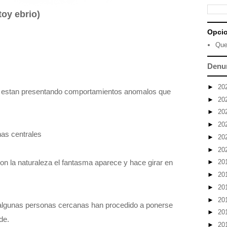
toy ebrio)
Opci
Que
Denu
►
20
e estan presentando comportamientos anomalos que
►
20
►
20
►
20
nas centrales
►
20
►
20
on la naturaleza el fantasma aparece y hace girar en
►
20
►
20
►
20
►
20
 algunas personas cercanas han procedido a ponerse
►
20
de.
►
20