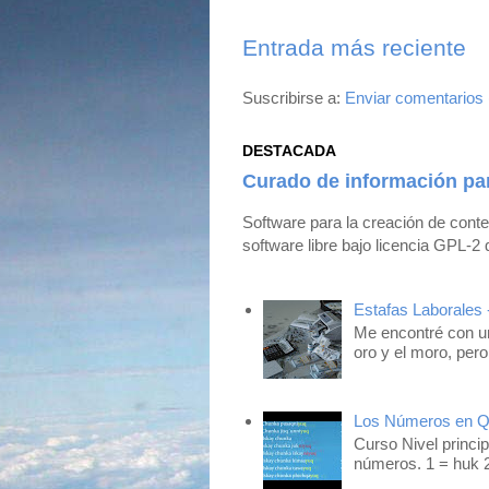
Entrada más reciente
Suscribirse a:
Enviar comentarios
DESTACADA
Curado de información pa
Software para la creación de cont
software libre bajo licencia GPL-2 
Estafas Laborales 
Me encontré con un
oro y el moro, pero
Los Números en 
Curso Nivel princip
números. 1 = huk 2