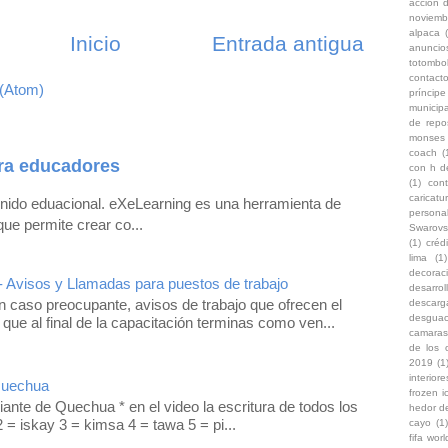
accion d
noviemb
alpaca
Inicio
Entrada antigua
anuncio
totombo
contacto
 (Atom)
príncip
municipa
de repo
monses
coach
(
ra educadores
con h d
(1)
con
caricat
enido eduacional. eXeLearning es una herramienta de
persona
que permite crear co...
Swarovs
(1)
créd
lima
(1)
decoraci
- Avisos y Llamadas para puestos de trabajo
desarro
 caso preocupante, avisos de trabajo que ofrecen el
descarg
desgua
 que al final de la capacitación terminas como ven...
camaras
de los 
2019
(1
interiore
Quechua
frozen i
iante de Quechua * en el video la escritura de todos los
hedor d
 = iskay 3 = kimsa 4 = tawa 5 = pi...
cayo
(1)
fifa wor