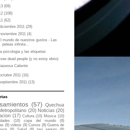
13
(69)
12
(108)
11
(62)
diciembre 2011
(29)
noviembre 2011
(4)
l mundo de nuestros gustos‏ - Las
peleas infinita...
a psicologia y las etiquetas
 see dead people (y no estoy ebrio)
aseosa Caliente
octubre 2011
(16)
septiembre 2011
(13)
etas
samientos
(57)
Quechua
Metropolitano
(20)
Noticias
(20)
acion
(17)
Cultura
(10)
Música
(10)
idades
(10)
copa del mundo
(9)
las
(9)
videos
(9)
Cursos
(8)
Guerra de
exos
(8)
Salud
(8)
taxi seguro
(8)