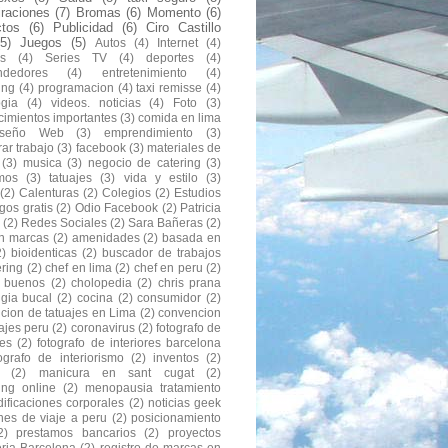
raciones
(7)
Bromas
(6)
Momento
(6)
ctos
(6)
Publicidad
(6)
Ciro Castillo
(5)
Juegos
(5)
Autos
(4)
Internet
(4)
s
(4)
Series TV
(4)
deportes
(4)
ndedores
(4)
entretenimiento
(4)
ing
(4)
programacion
(4)
taxi remisse
(4)
ogia
(4)
videos. noticias
(4)
Foto
(3)
cimientos importantes
(3)
comida en lima
iseño Web
(3)
emprendimiento
(3)
ar trabajo
(3)
facebook
(3)
materiales de
(3)
musica
(3)
negocio de catering
(3)
mos
(3)
tatuajes
(3)
vida y estilo
(3)
(2)
Calenturas
(2)
Colegios
(2)
Estudios
gos gratis
(2)
Odio Facebook
(2)
Patricia
(2)
Redes Sociales
(2)
Sara Bañeras
(2)
n marcas
(2)
amenidades
(2)
basada en
2)
bioidenticas
(2)
buscador de trabajos
ering
(2)
chef en lima
(2)
chef en peru
(2)
s buenos
(2)
cholopedia
(2)
chris prana
ugia bucal
(2)
cocina
(2)
consumidor
(2)
cion de tatuajes en Lima
(2)
convencion
ajes peru
(2)
coronavirus
(2)
fotografo de
res
(2)
fotografo de interiores barcelona
tografo de interiorismo
(2)
inventos
(2)
(2)
manicura en sant cugat
(2)
ing online
(2)
menopausia tratamiento
ificaciones corporales
(2)
noticias geek
nes de viaje a peru
(2)
posicionamiento
2)
prestamos bancarios
(2)
proyectos
eria Barcelona
(2)
registro de marcas en