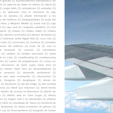
e gracias
(1)
acontecimientos importantes 6 de
re
(1)
agencia de viajes en méxico
(1)
aliens
(1)
(1)
angry birds
(1)
animadores
(1)
animales
(1)
s
(1)
aplicacion crea tu caricatura
(1)
app
la
(1)
asesina
(1)
añadir información a los
s del teléfono
(1)
biodegradables
(1)
boda del
e Harry y Meghan Markle
(1)
boda real
(1)
caja
l
(1)
caja rural
(1)
campaña navideña
(1)
chef
stería
(1)
chistes
(1)
chistes malos
(1)
chistes
(1)
clientes conchudos
(1)
clientes deudores
(1)
1)
cobertura señal digital lima
(1)
coca cola
(1)
e bato
(1)
conchudos
(1)
condena
(1)
consultor
tactos del teléfono
(1)
covid 19
(1)
crea tu
ura facebook
(1)
creacion
(1)
crecimiento
l
(1)
creditos
(1)
creditos bancarios
(1)
cristal
ki en Lima
(1)
crowdfunding
(1)
crowdsourcing
itos
(1)
cursos de programacion
(1)
cursos en
decoracion de baño super mario bros
(1)
on interior mario bros
(1)
desarrolladores
(1)
llo personal
(1)
desarrollo profesional
(1)
ar star wars commander
(1)
descuentos
(1)
ce Zaragoza
(1)
despliegue
(1)
detras de
(1)
deudores
(1)
dia del amigo
(1)
dia mundial
ovnis
(1)
dirndl aus münchen
(1)
dirndl trends
)
diseño de cocinas en Barcelona
(1)
diseño de
s
(1)
diseño web en Sant Cugat
(1)
disney
ces
(1)
dragon ball z
(1)
efemérides
(1)
eliminar
el baño
(1)
estrategia de marca
(1)
facebook se
fantasmas
(1)
fiesta revelación de género
(1)
ld cup
(1)
financiamiento
(1)
fotografo de bodas