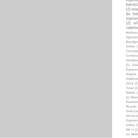
barcel
(2)
rel
de bar
soprano
(2)
uñ
caterin
#teflor
Agnosti
Boodigo
Online
(
Crecimi
Comerc
Dirndlb
(1)
Edu
Expreso
Galería
Hulkbus
2014
(1
Toran
(1
Markle
(
(1)
Mun
Paranom
Ricard
Selecci
Showca
Expreso
online
(
Wii U
(1
en Moli