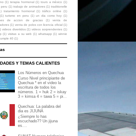
ono
(1)
terapia hormonal
(1)
tours a méxico
(1)
 peru
(1)
trabajo de animadores
(1)
traditionelle
1)
tratamiento hormonal
(1)
tráfico online
(1)
(1)
turismo en peru
(1)
un dia como hoy
(1)
ones de accion de gracias
(1)
venta de
zadores
(1)
venta de polos con licencia oficial
(1)
)
videos divertidos
(1)
videos sorprendentes
(1)
p
(1)
visitas a su web
(1)
whatsapp
(1)
winnie
cumple 40
(1)
nas
DADES Y TEMAS CALIENTES
Los Números en Quechua
Curso Nivel principiante de
Quechua * en el video la
escritura de todos los
números. 1 = huk 2 = iskay
3 = kimsa 4 = tawa 5 = pi...
Quechua: La palabra del
dia es JIJUNA
¿Siempre lo has
escuchado?? Un jijuna
es....