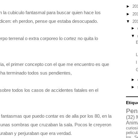
►
20
la cubiculo fantasmal para buscar quien hace los
►
20
o dicen: eh perdon, pense que estaba desocupado.
▼
20
►
▼
po terrenal o extra corporeo lo cortez no quita lo
E
L
I
ria, el primer concepto con el que me encuentro es que
G
no ha terminado todos sus pendientes,
►
►
obre todos los casos de accidentes fatales en el
Etiqu
Pen
fantasmas que puedo contar es de alla por los 80, en la
(32)
Anim
r unas sombras que cruzaban la sala. Pocos le creyeron
curios
pelicu
 juraban y perjuraban que era verdad.
los S