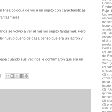
Conspi
Produ
n linea oblocua de vio a un sujeto con caracteristicas
Rojo
Lugare
 fantasmales.
empre
market
tecnol
aconte
anos se volvio a ver al mismo sujeto fantasmal. Pero
(3)
d
encontr
del nuevo dueno de casa penso que era un ladron y
oficina
presta
Bodas
(2)
Jue
del Rio
apa cuando sus vecinos le confirmaron que era un
amazo
Web
(
(2)
cat
chiste
(2)
cir
conven
de tatu
interio
(2)
fo
iphone
market
(2)
mod
(2)
pla
web
(
ingeni