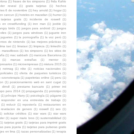
elona
(1)
frases de los simpsons
(1)
frida Kahlo
der reveal
(1)
gratis tarjetas
(1)
hechos
ntes 6 de noviembre
(1)
hey arnold
(1)
hogar
(1)
 en cancun
(1)
hoteles en mazatlan
(1)
humor
(1)
 tarjetas gratis
(1)
incidente de roswell
(1)
ón en crowdfunding
(1)
iron man
(1)
jooble
(1)
angry birds
(1)
juegos para android
(1)
juegos
viles
(1)
juegos para windows
(1)
juguete iron
juguetes
(1)
la pornografía
(1)
la voz perú
(1)
entos de nintendo
(1)
las mejores prácticas
(1)
lima taxi
(1)
limataxi
(1)
limpieza
(1)
linkedIn
(1)
 maravillosos
(1)
los simpsons
(1)
los sitios de
afía
(1)
mac sabbath
(1)
manicura Barcelona
(1)
(1)
marcas extrañas
(1)
mentor
(1)
presarios
(1)
microempresas
(1)
mistura 2015
(1)
)
netmag
(1)
nike
(1)
noticias nacionales
(1)
policiales
(1)
oferta de paquetes turisticos
(1)
)
ozonoterapia
(1)
papelerias online
(1)
peru
(1)
ion
(1)
posicionamiento web en sant cugat
(1)
 dirndl
(1)
prestamo bancario
(1)
primer inti
expo peru 2014
(1)
propaganda
(1)
prototipo
(1)
(1)
príncipe Harry
(1)
psicología
(1)
págame
(1)
responder en una entrevista de trabajo
(1)
(1)
reducir
(1)
repostería
(1)
restaurantes en
revelacion de genero
(1)
roswell
(1)
seo
(1)
1)
solicitar créditos
(1)
star wars
(1)
star wars
der
(1)
super mario bros
(1)
sustentabilidad
(1)
(1)
tarjetas gratis
(1)
tarjetas para imprimir gratis
tas para joyeria
(1)
tarjetas para pulseras gratis
ajes en lima
(1)
tazas personalizadas
(1)
terapia