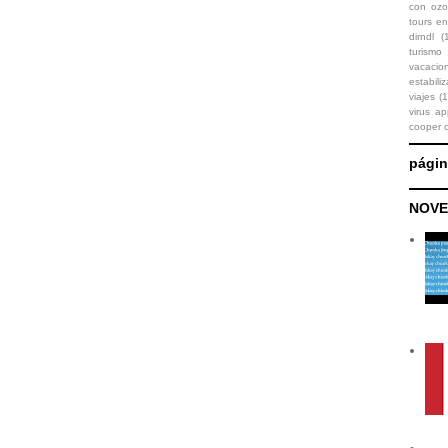
con oz
tours en
dirndl
(
turismo
vacaci
estabili
viajes
(1
virus ap
cooper 
pági
NOVE