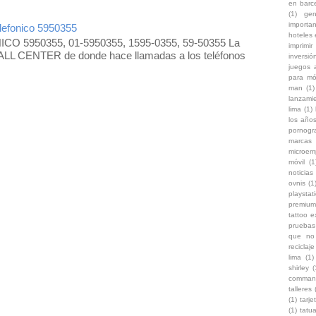
en barc
(1)
gen
importa
efonico 5950355
hoteles
O 5950355, 01-5950355, 1595-0355, 59-50355 La
imprimir
LL CENTER de donde hace llamadas a los teléfonos
inversi
juegos 
para mó
man
(1)
lanzami
lima
(1)
los años
pornogr
marcas
microem
móvil
(1
noticias 
ovnis
(1
playstat
premium
tattoo 
pruebas
que no 
reciclaje
lima
(1)
shirley
(
comman
talleres
(1)
tarje
(1)
tatu