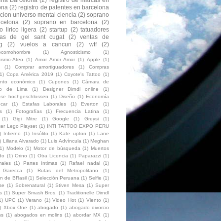
ona
(2)
registro de patentes en barcelona
acion universo mental ciencia
(2)
soprano
celona
(2)
soprano en barcelona
(2)
 lirico ligera
(2)
startup
(2)
tatuadores
as de gel sant cugat
(2)
ventas de
g
(2)
vuelos a cancun
(2)
wtf
(2)
eocomohombre
(1)
Agnosticismo
(1)
cismo-Ateo
(1)
Amor Amor Amor
(1)
Apple
(1)
(1)
Comprar amortiguadores
(1)
Compras
1)
Copa América 2019
(1)
Coyote's Tattoo
(1)
ento económico
(1)
Cupones
(1)
Cámara de
io de Lima
(1)
Designer Dirndl online
(1)
luse hochgeschlossen
(1)
Diseño
(1)
Economía
car
(1)
Estafas Laborales
(1)
Everton
(1)
s
(1)
Fotografías
(1)
Frecuencia Latina
(1)
(1)
Gigi Mitre
(1)
Google
(1)
Greysi
(1)
ter Lego Playset
(1)
INTI TATTOO EXPO PERU
)
Infierno
(1)
Insólito
(1)
Kate upton
(1)
Lane
)
Liliana Alvarado
(1)
Luis Advíncula
(1)
Meghan
1)
Modelo
(1)
Motor de búsqueda
(1)
Muertos
do
(1)
Orino
(1)
Otra Licencia
(1)
Paparazzi
(1)
ales
(1)
Partes íntimas
(1)
Rafael nadal
(1)
o Garecca
(1)
Rutas del Metropolitano
(1)
on de BRasil
(1)
Selección Peruana
(1)
Selfie
(1)
se
(1)
Sobrenatural
(1)
Stiven Mesa
(1)
Super
s
(1)
Super Smash Bros.
(1)
Traditionelle Dirndl
1)
UPC
(1)
Verano
(1)
Video Hot
(1)
Viento
(1)
)
Xbox One
(1)
abogado
(1)
abogado divorcio
ns
(1)
abogados en molins
(1)
abordar MX
(1)