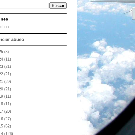
ones
chua
nciar abuso
25
(3)
24
(11)
23
(21)
22
(21)
21
(39)
20
(21)
19
(11)
18
(11)
17
(20)
16
(27)
15
(62)
14
(126)