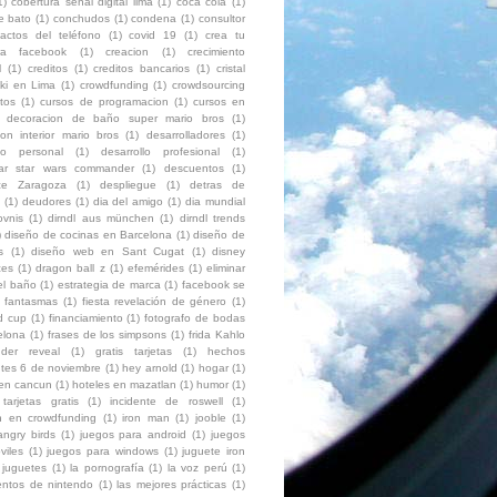
1)
cobertura señal digital lima
(1)
coca cola
(1)
e bato
(1)
conchudos
(1)
condena
(1)
consultor
tactos del teléfono
(1)
covid 19
(1)
crea tu
ura facebook
(1)
creacion
(1)
crecimiento
l
(1)
creditos
(1)
creditos bancarios
(1)
cristal
ki en Lima
(1)
crowdfunding
(1)
crowdsourcing
itos
(1)
cursos de programacion
(1)
cursos en
decoracion de baño super mario bros
(1)
on interior mario bros
(1)
desarrolladores
(1)
llo personal
(1)
desarrollo profesional
(1)
ar star wars commander
(1)
descuentos
(1)
ce Zaragoza
(1)
despliegue
(1)
detras de
(1)
deudores
(1)
dia del amigo
(1)
dia mundial
ovnis
(1)
dirndl aus münchen
(1)
dirndl trends
)
diseño de cocinas en Barcelona
(1)
diseño de
s
(1)
diseño web en Sant Cugat
(1)
disney
ces
(1)
dragon ball z
(1)
efemérides
(1)
eliminar
el baño
(1)
estrategia de marca
(1)
facebook se
fantasmas
(1)
fiesta revelación de género
(1)
ld cup
(1)
financiamiento
(1)
fotografo de bodas
elona
(1)
frases de los simpsons
(1)
frida Kahlo
der reveal
(1)
gratis tarjetas
(1)
hechos
ntes 6 de noviembre
(1)
hey arnold
(1)
hogar
(1)
 en cancun
(1)
hoteles en mazatlan
(1)
humor
(1)
 tarjetas gratis
(1)
incidente de roswell
(1)
ón en crowdfunding
(1)
iron man
(1)
jooble
(1)
angry birds
(1)
juegos para android
(1)
juegos
viles
(1)
juegos para windows
(1)
juguete iron
juguetes
(1)
la pornografía
(1)
la voz perú
(1)
entos de nintendo
(1)
las mejores prácticas
(1)