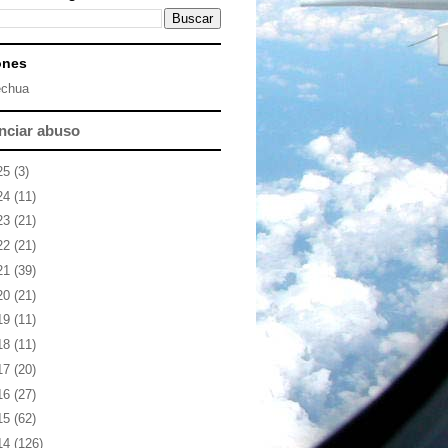
ones
chua
nciar abuso
25
(3)
24
(11)
23
(21)
22
(21)
21
(39)
20
(21)
19
(11)
18
(11)
17
(20)
16
(27)
15
(62)
14
(126)