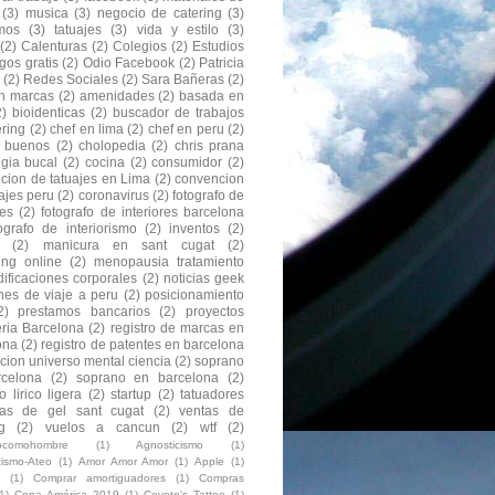
(3)
musica
(3)
negocio de catering
(3)
mos
(3)
tatuajes
(3)
vida y estilo
(3)
(2)
Calenturas
(2)
Colegios
(2)
Estudios
gos gratis
(2)
Odio Facebook
(2)
Patricia
(2)
Redes Sociales
(2)
Sara Bañeras
(2)
n marcas
(2)
amenidades
(2)
basada en
2)
bioidenticas
(2)
buscador de trabajos
ering
(2)
chef en lima
(2)
chef en peru
(2)
s buenos
(2)
cholopedia
(2)
chris prana
ugia bucal
(2)
cocina
(2)
consumidor
(2)
cion de tatuajes en Lima
(2)
convencion
ajes peru
(2)
coronavirus
(2)
fotografo de
res
(2)
fotografo de interiores barcelona
tografo de interiorismo
(2)
inventos
(2)
(2)
manicura en sant cugat
(2)
ing online
(2)
menopausia tratamiento
ificaciones corporales
(2)
noticias geek
nes de viaje a peru
(2)
posicionamiento
2)
prestamos bancarios
(2)
proyectos
eria Barcelona
(2)
registro de marcas en
ona
(2)
registro de patentes en barcelona
acion universo mental ciencia
(2)
soprano
celona
(2)
soprano en barcelona
(2)
 lirico ligera
(2)
startup
(2)
tatuadores
as de gel sant cugat
(2)
ventas de
g
(2)
vuelos a cancun
(2)
wtf
(2)
eocomohombre
(1)
Agnosticismo
(1)
cismo-Ateo
(1)
Amor Amor Amor
(1)
Apple
(1)
(1)
Comprar amortiguadores
(1)
Compras
1)
Copa América 2019
(1)
Coyote's Tattoo
(1)