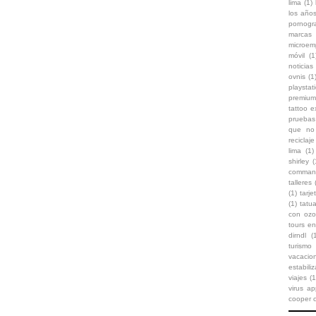
lima
(1)
los años
pornogr
marcas
microem
móvil
(1
noticias 
ovnis
(1
playstat
premium
tattoo 
pruebas
que no 
reciclaje
lima
(1)
shirley
(
comman
talleres
(1)
tarje
(1)
tatu
con oz
tours en
dirndl
(
turismo
vacaci
estabili
viajes
(1
virus ap
cooper 