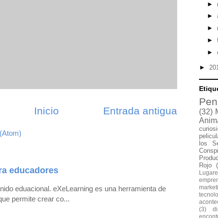
►
►
►
►
►
►
20
Etiqu
Pen
Inicio
Entrada antigua
(32)
Anim
curios
 (Atom)
pelicu
los S
Conspi
Produ
Rojo
ra educadores
Lugare
empre
market
enido eduacional. eXeLearning es una herramienta de
tecnol
que permite crear co...
aconte
(3)
d
encontr