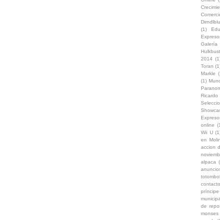
Crecimi
Comerc
Dirndlb
(1)
Edu
Expreso
Galería
Hulkbus
2014
(1
Toran
(1
Markle
(
(1)
Mun
Paranom
Ricard
Selecci
Showca
Expreso
online
(
Wii U
(1
en Moli
accion d
noviemb
alpaca
anuncio
totombo
contacto
príncip
municipa
de repo
monses