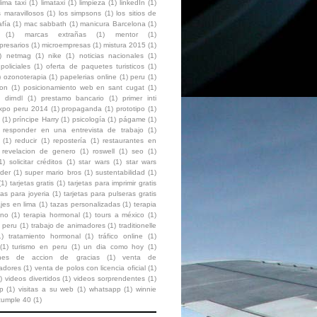
lima taxi
(1)
limataxi
(1)
limpieza
(1)
linkedIn
(1)
 maravillosos
(1)
los simpsons
(1)
los sitios de
afía
(1)
mac sabbath
(1)
manicura Barcelona
(1)
(1)
marcas extrañas
(1)
mentor
(1)
presarios
(1)
microempresas
(1)
mistura 2015
(1)
)
netmag
(1)
nike
(1)
noticias nacionales
(1)
policiales
(1)
oferta de paquetes turisticos
(1)
)
ozonoterapia
(1)
papelerias online
(1)
peru
(1)
ion
(1)
posicionamiento web en sant cugat
(1)
 dirndl
(1)
prestamo bancario
(1)
primer inti
expo peru 2014
(1)
propaganda
(1)
prototipo
(1)
(1)
príncipe Harry
(1)
psicología
(1)
págame
(1)
responder en una entrevista de trabajo
(1)
(1)
reducir
(1)
repostería
(1)
restaurantes en
revelacion de genero
(1)
roswell
(1)
seo
(1)
1)
solicitar créditos
(1)
star wars
(1)
star wars
der
(1)
super mario bros
(1)
sustentabilidad
(1)
(1)
tarjetas gratis
(1)
tarjetas para imprimir gratis
tas para joyeria
(1)
tarjetas para pulseras gratis
ajes en lima
(1)
tazas personalizadas
(1)
terapia
ono
(1)
terapia hormonal
(1)
tours a méxico
(1)
 peru
(1)
trabajo de animadores
(1)
traditionelle
1)
tratamiento hormonal
(1)
tráfico online
(1)
(1)
turismo en peru
(1)
un dia como hoy
(1)
ones de accion de gracias
(1)
venta de
zadores
(1)
venta de polos con licencia oficial
(1)
)
videos divertidos
(1)
videos sorprendentes
(1)
p
(1)
visitas a su web
(1)
whatsapp
(1)
winnie
cumple 40
(1)