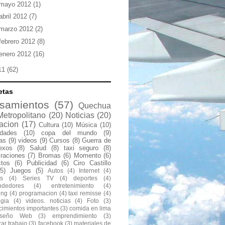
mayo 2012
(1)
abril 2012
(7)
marzo 2012
(2)
febrero 2012
(8)
enero 2012
(16)
11
(62)
etas
samientos
(57)
Quechua
Metropolitano
(20)
Noticias
(20)
acion
(17)
Cultura
(10)
Música
(10)
idades
(10)
copa del mundo
(9)
las
(9)
videos
(9)
Cursos
(8)
Guerra de
exos
(8)
Salud
(8)
taxi seguro
(8)
raciones
(7)
Bromas
(6)
Momento
(6)
ctos
(6)
Publicidad
(6)
Ciro Castillo
(5)
Juegos
(5)
Autos
(4)
Internet
(4)
s
(4)
Series TV
(4)
deportes
(4)
ndedores
(4)
entretenimiento
(4)
ing
(4)
programacion
(4)
taxi remisse
(4)
ogia
(4)
videos. noticias
(4)
Foto
(3)
cimientos importantes
(3)
comida en lima
iseño Web
(3)
emprendimiento
(3)
ar trabajo
(3)
facebook
(3)
materiales de