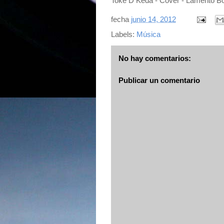
Toke D Keda - Cover - Lamento Bo
fecha
junio 14, 2012
Labels:
Música
No hay comentarios:
Publicar un comentario