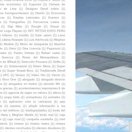
ento económico
(1)
Cupones
(1)
Cámara de
io de Lima
(1)
Designer Dirndl online
(1)
luse hochgeschlossen
(1)
Diseño
(1)
Economía
car
(1)
Estafas Laborales
(1)
Everton
(1)
s
(1)
Fotografías
(1)
Frecuencia Latina
(1)
(1)
Gigi Mitre
(1)
Google
(1)
Greysi
(1)
ter Lego Playset
(1)
INTI TATTOO EXPO PERU
)
Infierno
(1)
Insólito
(1)
Kate upton
(1)
Lane
)
Liliana Alvarado
(1)
Luis Advíncula
(1)
Meghan
1)
Modelo
(1)
Motor de búsqueda
(1)
Muertos
do
(1)
Orino
(1)
Otra Licencia
(1)
Paparazzi
(1)
ales
(1)
Partes íntimas
(1)
Rafael nadal
(1)
o Garecca
(1)
Rutas del Metropolitano
(1)
on de BRasil
(1)
Selección Peruana
(1)
Selfie
(1)
se
(1)
Sobrenatural
(1)
Stiven Mesa
(1)
Super
s
(1)
Super Smash Bros.
(1)
Traditionelle Dirndl
1)
UPC
(1)
Verano
(1)
Video Hot
(1)
Viento
(1)
)
Xbox One
(1)
abogado
(1)
abogado divorcio
ns
(1)
abogados en molins
(1)
abordar MX
(1)
e gracias
(1)
acontecimientos importantes 6 de
re
(1)
agencia de viajes en méxico
(1)
aliens
(1)
(1)
angry birds
(1)
animadores
(1)
animales
(1)
s
(1)
aplicacion crea tu caricatura
(1)
app
la
(1)
asesina
(1)
añadir información a los
s del teléfono
(1)
biodegradables
(1)
boda del
e Harry y Meghan Markle
(1)
boda real
(1)
caja
l
(1)
caja rural
(1)
campaña navideña
(1)
chef
stería
(1)
chistes
(1)
chistes malos
(1)
chistes
(1)
clientes conchudos
(1)
clientes deudores
(1)