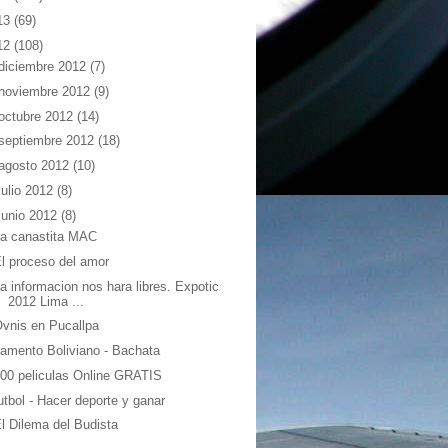
13
(69)
12
(108)
diciembre 2012
(7)
noviembre 2012
(9)
octubre 2012
(14)
septiembre 2012
(18)
agosto 2012
(10)
julio 2012
(8)
junio 2012
(8)
a canastita MAC
l proceso del amor
a informacion nos hara libres. Expotic
2012 Lima ...
vnis en Pucallpa
amento Boliviano - Bachata
00 peliculas Online GRATIS
utbol - Hacer deporte y ganar
l Dilema del Budista