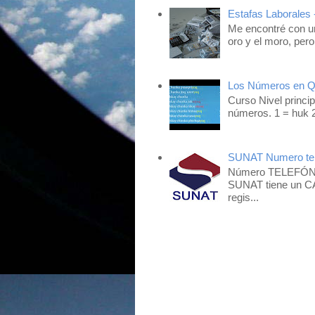
Estafas Laborales 
Me encontré con un
oro y el moro, pero
Los Números en 
Curso Nivel princip
números. 1 = huk 2
SUNAT Numero tel
Número TELEFÓNIC
SUNAT tiene un CA
regis...