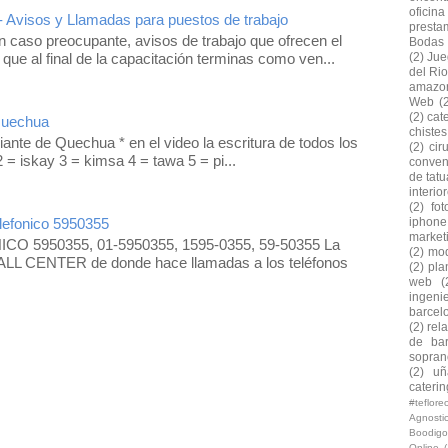
oficina
- Avisos y Llamadas para puestos de trabajo
presta
 caso preocupante, avisos de trabajo que ofrecen el
Bodas
 que al final de la capacitación terminas como ven...
(2)
Jue
del Rio
amazo
Web
(
(2)
cat
Quechua
chiste
iante de Quechua * en el video la escritura de todos los
(2)
cir
 = iskay 3 = kimsa 4 = tawa 5 = pi...
conven
de tatu
interio
(2)
fo
efonico 5950355
iphone
market
O 5950355, 01-5950355, 1595-0355, 59-50355 La
(2)
mod
LL CENTER de donde hace llamadas a los teléfonos
(2)
pla
web
(
ingeni
barcel
(2)
rel
de bar
soprano
(2)
uñ
caterin
#teflor
Agnosti
Boodigo
Online
(