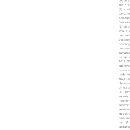
coach
(
con h d
(1)
con
caricat
persona
Swarovs
(1)
créd
lima
(1)
decoraci
desarro
descarg
desgua
camaras
de los 
2019
(1
interiore
frozen i
hedor d
cayo
(1)
fifa wor
en barc
(1)
gen
importa
hoteles
imprimir
inversi
juegos 
para mó
man
(1)
lanzami