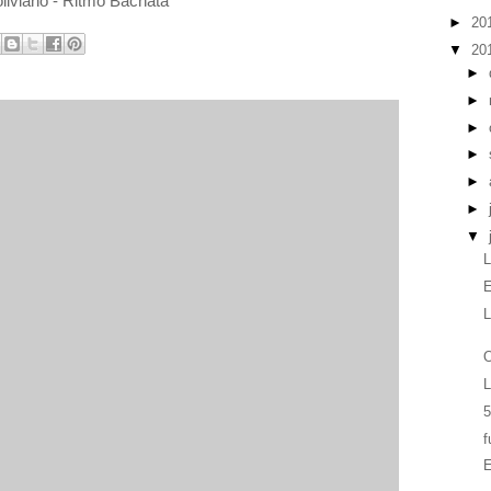
liviano - Ritmo Bachata
►
20
▼
20
►
►
►
►
►
►
▼
L
E
L
O
L
5
f
E