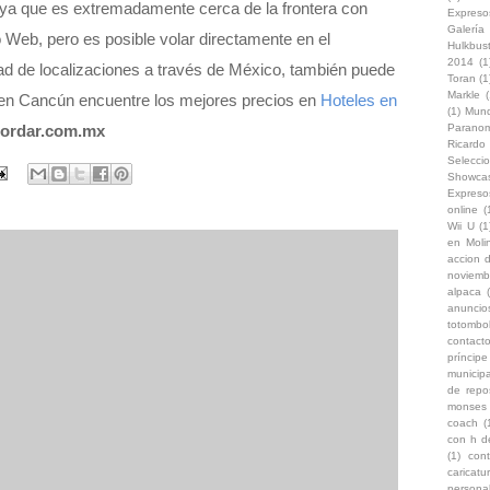
ya que es extremadamente cerca de la frontera con
Expreso
Galería
 Web, pero es posible volar directamente en el
Hulkbus
2014
(1
dad de localizaciones a través de México, también puede
Toran
(1
Markle
(
 en Cancún encuentre los mejores precios en
Hoteles en
(1)
Mun
Paranom
ordar.com.mx
Ricard
Selecci
Showca
Expreso
online
(
Wii U
(1
en Moli
accion d
noviemb
alpaca
anuncio
totombo
contacto
príncip
municipa
de repo
monses
coach
(
con h d
(1)
con
caricat
persona