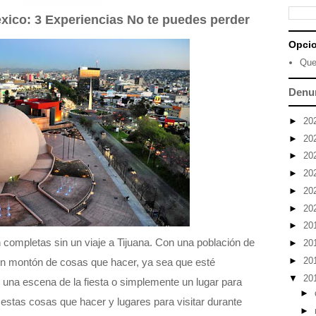
xico: 3 Experiencias No te puedes perder
Opci
Que
Denu
►
20
►
20
►
20
►
20
►
20
►
20
►
20
completas sin un viaje a Tijuana. Con una población de
►
20
►
20
un montón de cosas que hacer, ya sea que esté
▼
20
 una escena de la fiesta o simplemente un lugar para
►
e estas cosas que hacer y lugares para visitar durante
►