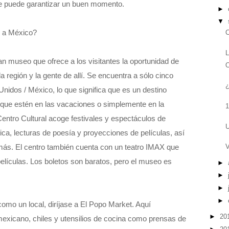
e puede garantizar un buen momento.
►
▼
s a México?
C
L
ran museo que ofrece a los visitantes la oportunidad de
O
la región y la gente de allí. Se encuentra a sólo cinco
¿
Unidos / México, lo que significa que es un destino
a que estén en las vacaciones o simplemente en la
1
 Centro Cultural acoge festivales y espectáculos de
U
ica, lecturas de poesía y proyecciones de películas, así
más. El centro también cuenta con un teatro IMAX que
V
elículas. Los boletos son baratos, pero el museo es
►
►
►
►
como un local, diríjase a El Popo Market. Aquí
►
20
exicano, chiles y utensilios de cocina como prensas de