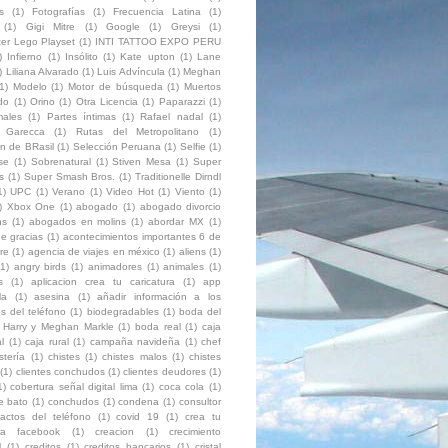
s
(1)
Fotografías
(1)
Frecuencia Latina
(1)
(1)
Gigi Mitre
(1)
Google
(1)
Greysi
(1)
ter Lego Playset
(1)
INTI TATTOO EXPO PERU
)
Infierno
(1)
Insólito
(1)
Kate upton
(1)
Lane
)
Liliana Alvarado
(1)
Luis Advíncula
(1)
Meghan
1)
Modelo
(1)
Motor de búsqueda
(1)
Muertos
do
(1)
Orino
(1)
Otra Licencia
(1)
Paparazzi
(1)
ales
(1)
Partes íntimas
(1)
Rafael nadal
(1)
o Garecca
(1)
Rutas del Metropolitano
(1)
on de BRasil
(1)
Selección Peruana
(1)
Selfie
(1)
se
(1)
Sobrenatural
(1)
Stiven Mesa
(1)
Super
s
(1)
Super Smash Bros.
(1)
Traditionelle Dirndl
1)
UPC
(1)
Verano
(1)
Video Hot
(1)
Viento
(1)
)
Xbox One
(1)
abogado
(1)
abogado divorcio
ns
(1)
abogados en molins
(1)
abordar MX
(1)
e gracias
(1)
acontecimientos importantes 6 de
re
(1)
agencia de viajes en méxico
(1)
aliens
(1)
(1)
angry birds
(1)
animadores
(1)
animales
(1)
s
(1)
aplicacion crea tu caricatura
(1)
app
la
(1)
asesina
(1)
añadir información a los
s del teléfono
(1)
biodegradables
(1)
boda del
e Harry y Meghan Markle
(1)
boda real
(1)
caja
l
(1)
caja rural
(1)
campaña navideña
(1)
chef
stería
(1)
chistes
(1)
chistes malos
(1)
chistes
(1)
clientes conchudos
(1)
clientes deudores
(1)
1)
cobertura señal digital lima
(1)
coca cola
(1)
e bato
(1)
conchudos
(1)
condena
(1)
consultor
tactos del teléfono
(1)
covid 19
(1)
crea tu
ura facebook
(1)
creacion
(1)
crecimiento
l
(1)
creditos
(1)
creditos bancarios
(1)
cristal