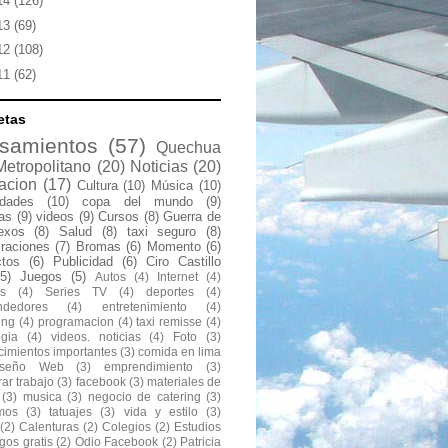
14
(126)
13
(69)
12
(108)
11
(62)
etas
samientos
(57)
Quechua
Metropolitano
(20)
Noticias
(20)
acion
(17)
Cultura
(10)
Música
(10)
idades
(10)
copa del mundo
(9)
las
(9)
videos
(9)
Cursos
(8)
Guerra de
exos
(8)
Salud
(8)
taxi seguro
(8)
raciones
(7)
Bromas
(6)
Momento
(6)
ctos
(6)
Publicidad
(6)
Ciro Castillo
(5)
Juegos
(5)
Autos
(4)
Internet
(4)
s
(4)
Series TV
(4)
deportes
(4)
ndedores
(4)
entretenimiento
(4)
ing
(4)
programacion
(4)
taxi remisse
(4)
ogia
(4)
videos. noticias
(4)
Foto
(3)
cimientos importantes
(3)
comida en lima
iseño Web
(3)
emprendimiento
(3)
ar trabajo
(3)
facebook
(3)
materiales de
(3)
musica
(3)
negocio de catering
(3)
mos
(3)
tatuajes
(3)
vida y estilo
(3)
(2)
Calenturas
(2)
Colegios
(2)
Estudios
gos gratis
(2)
Odio Facebook
(2)
Patricia