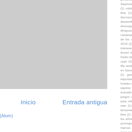
Swarovs
(1)
créd
lima
(1)
decoraci
desarro
descarg
desgua
camaras
de los 
2019
(1
interiore
frozen i
hedor d
cayo
(1)
fifa wor
en barc
(1)
gen
importa
hoteles
imprimir
inversi
juegos 
Inicio
Entrada antigua
para mó
man
(1)
lanzami
lima
(1)
 (Atom)
los años
pornogr
marcas