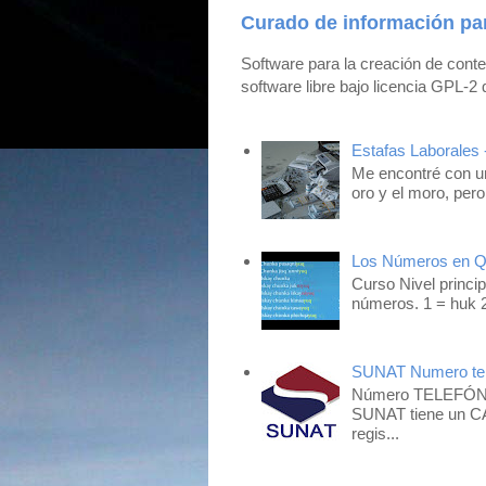
Curado de información pa
Software para la creación de cont
software libre bajo licencia GPL-2 
Estafas Laborales 
Me encontré con un
oro y el moro, pero
Los Números en 
Curso Nivel princip
números. 1 = huk 2
SUNAT Numero tel
Número TELEFÓNIC
SUNAT tiene un CA
regis...