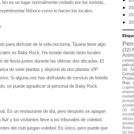
►
20
. No es un lugar normalmente visitado por los turistas,
►
20
experimentar México como lo hacen los locales.
►
20
►
20
?
Etiqu
Pen
 para disfrutar de la vida nocturna, Tijuana tiene algo
(32)
locales es Baby Rock. Ha estado dando tanto locales
Anim
curios
ir de fiesta juntos durante las últimas dos décadas. El
pelicu
ueva de siete plantas y dispone de dos plantas VIP
los S
Conspi
sivo. Si alguna vez has disfrutado de servicio de botella
Produ
Rojo
ndo, se puede agradecer al personal de Baby Rock
Lugare
empre
market
tecnol
aconte
(3)
d
Club. Es un restaurante de día, pero después se apagan
encontr
oficina
luir y los visitantes lleve a los tribunales de voleibol.
presta
stentes del club juegan voleibol. Es único, pero puede que
Bodas
(2)
Jue