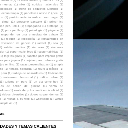
presarios
(1)
microempresas
(1)
mistura 2015
(1)
)
netmag
(1)
nike
(1)
noticias nacionales
(1)
policiales
(1)
oferta de paquetes turisticos
(1)
)
ozonoterapia
(1)
papelerias online
(1)
peru
(1)
ion
(1)
posicionamiento web en sant cugat
(1)
 dirndl
(1)
prestamo bancario
(1)
primer inti
expo peru 2014
(1)
propaganda
(1)
prototipo
(1)
(1)
príncipe Harry
(1)
psicología
(1)
págame
(1)
responder en una entrevista de trabajo
(1)
(1)
reducir
(1)
repostería
(1)
restaurantes en
revelacion de genero
(1)
roswell
(1)
seo
(1)
1)
solicitar créditos
(1)
star wars
(1)
star wars
der
(1)
super mario bros
(1)
sustentabilidad
(1)
(1)
tarjetas gratis
(1)
tarjetas para imprimir gratis
tas para joyeria
(1)
tarjetas para pulseras gratis
ajes en lima
(1)
tazas personalizadas
(1)
terapia
ono
(1)
terapia hormonal
(1)
tours a méxico
(1)
 peru
(1)
trabajo de animadores
(1)
traditionelle
1)
tratamiento hormonal
(1)
tráfico online
(1)
(1)
turismo en peru
(1)
un dia como hoy
(1)
ones de accion de gracias
(1)
venta de
zadores
(1)
venta de polos con licencia oficial
(1)
)
videos divertidos
(1)
videos sorprendentes
(1)
p
(1)
visitas a su web
(1)
whatsapp
(1)
winnie
cumple 40
(1)
nas
DADES Y TEMAS CALIENTES