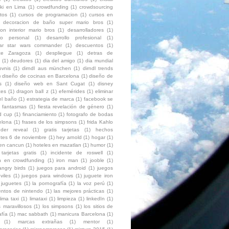
ki en Lima
(1)
crowdfunding
(1)
crowdsourcing
itos
(1)
cursos de programacion
(1)
cursos en
decoracion de baño super mario bros
(1)
on interior mario bros
(1)
desarrolladores
(1)
llo personal
(1)
desarrollo profesional
(1)
ar star wars commander
(1)
descuentos
(1)
ce Zaragoza
(1)
despliegue
(1)
detras de
(1)
deudores
(1)
dia del amigo
(1)
dia mundial
ovnis
(1)
dirndl aus münchen
(1)
dirndl trends
)
diseño de cocinas en Barcelona
(1)
diseño de
s
(1)
diseño web en Sant Cugat
(1)
disney
ces
(1)
dragon ball z
(1)
efemérides
(1)
eliminar
el baño
(1)
estrategia de marca
(1)
facebook se
fantasmas
(1)
fiesta revelación de género
(1)
ld cup
(1)
financiamiento
(1)
fotografo de bodas
elona
(1)
frases de los simpsons
(1)
frida Kahlo
der reveal
(1)
gratis tarjetas
(1)
hechos
ntes 6 de noviembre
(1)
hey arnold
(1)
hogar
(1)
 en cancun
(1)
hoteles en mazatlan
(1)
humor
(1)
 tarjetas gratis
(1)
incidente de roswell
(1)
ón en crowdfunding
(1)
iron man
(1)
jooble
(1)
angry birds
(1)
juegos para android
(1)
juegos
viles
(1)
juegos para windows
(1)
juguete iron
juguetes
(1)
la pornografía
(1)
la voz perú
(1)
entos de nintendo
(1)
las mejores prácticas
(1)
lima taxi
(1)
limataxi
(1)
limpieza
(1)
linkedIn
(1)
 maravillosos
(1)
los simpsons
(1)
los sitios de
afía
(1)
mac sabbath
(1)
manicura Barcelona
(1)
(1)
marcas extrañas
(1)
mentor
(1)