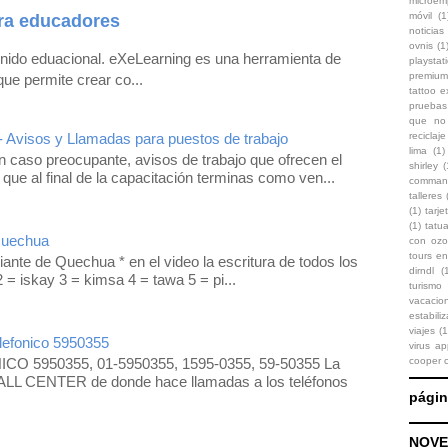
microem
móvil
(1
ra educadores
noticias 
ovnis
(1
enido eduacional. eXeLearning es una herramienta de
playstat
premium
que permite crear co...
tattoo 
pruebas
que no 
reciclaje
- Avisos y Llamadas para puestos de trabajo
lima
(1)
 caso preocupante, avisos de trabajo que ofrecen el
shirley
(
 que al final de la capacitación terminas como ven...
comman
talleres
(1)
tarje
(1)
tatu
Quechua
con oz
tours en
iante de Quechua * en el video la escritura de todos los
dirndl
(
 = iskay 3 = kimsa 4 = tawa 5 = pi...
turismo
vacaci
estabili
viajes
(1
efonico 5950355
virus ap
cooper 
O 5950355, 01-5950355, 1595-0355, 59-50355 La
LL CENTER de donde hace llamadas a los teléfonos
pági
NOVE