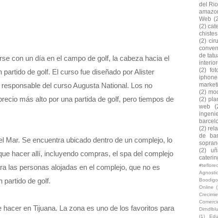
del Rio
amazo
Web
(
(2)
cat
chiste
(2)
cir
conven
de tatu
rse con un día en el campo de golf, la cabeza hacia el
interio
(2)
fo
partido de golf. El curso fue diseñado por Alister
iphone
market
responsable del curso Augusta National. Los no
(2)
mod
ecio más alto por una partida de golf, pero tiempos de
(2)
pla
web
(
ingeni
barcel
(2)
rel
de bar
el Mar. Se encuentra ubicado dentro de un complejo, lo
soprano
(2)
uñ
que hacer allí, incluyendo compras, el spa del complejo
caterin
#teflor
ra las personas alojadas en el complejo, que no es
Agnosti
 partido de golf.
Boodigo
Online
(
Crecimi
Comerc
hacer en Tijuana. La zona es uno de los favoritos para
Dirndlb
(1)
Edu