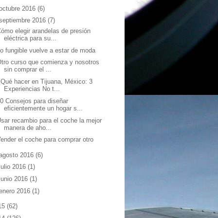
octubre 2016
(6)
septiembre 2016
(7)
ómo elegir arandelas de presión
eléctrica para su...
o fungible vuelve a estar de moda
tro curso que comienza y nosotros
sin comprar el ...
Qué hacer en Tijuana, México: 3
Experiencias No t...
0 Consejos para diseñar
eficientemente un hogar s...
sar recambio para el coche la mejor
manera de aho...
ender el coche para comprar otro
agosto 2016
(6)
julio 2016
(1)
junio 2016
(1)
enero 2016
(1)
15
(62)