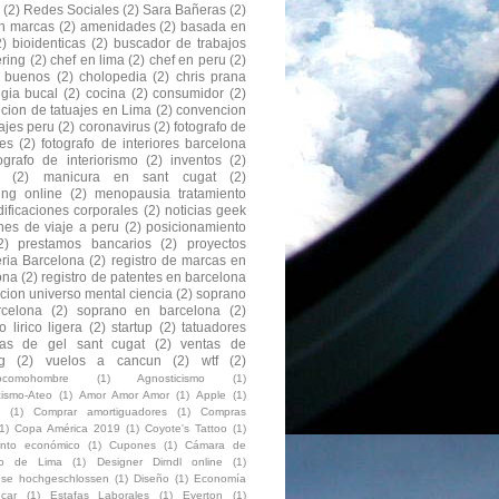
(2)
Redes Sociales
(2)
Sara Bañeras
(2)
n marcas
(2)
amenidades
(2)
basada en
2)
bioidenticas
(2)
buscador de trabajos
ering
(2)
chef en lima
(2)
chef en peru
(2)
s buenos
(2)
cholopedia
(2)
chris prana
ugia bucal
(2)
cocina
(2)
consumidor
(2)
cion de tatuajes en Lima
(2)
convencion
ajes peru
(2)
coronavirus
(2)
fotografo de
res
(2)
fotografo de interiores barcelona
tografo de interiorismo
(2)
inventos
(2)
(2)
manicura en sant cugat
(2)
ing online
(2)
menopausia tratamiento
ificaciones corporales
(2)
noticias geek
nes de viaje a peru
(2)
posicionamiento
2)
prestamos bancarios
(2)
proyectos
eria Barcelona
(2)
registro de marcas en
ona
(2)
registro de patentes en barcelona
acion universo mental ciencia
(2)
soprano
celona
(2)
soprano en barcelona
(2)
 lirico ligera
(2)
startup
(2)
tatuadores
as de gel sant cugat
(2)
ventas de
g
(2)
vuelos a cancun
(2)
wtf
(2)
eocomohombre
(1)
Agnosticismo
(1)
cismo-Ateo
(1)
Amor Amor Amor
(1)
Apple
(1)
(1)
Comprar amortiguadores
(1)
Compras
1)
Copa América 2019
(1)
Coyote's Tattoo
(1)
ento económico
(1)
Cupones
(1)
Cámara de
io de Lima
(1)
Designer Dirndl online
(1)
luse hochgeschlossen
(1)
Diseño
(1)
Economía
car
(1)
Estafas Laborales
(1)
Everton
(1)