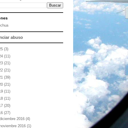
ones
chua
nciar abuso
25
(3)
24
(11)
23
(21)
22
(21)
21
(39)
20
(21)
19
(11)
18
(11)
17
(20)
16
(27)
diciembre 2016
(4)
noviembre 2016
(1)