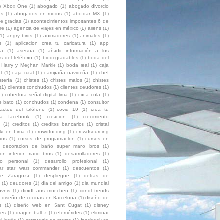
)
Xbox One
(1)
abogado
(1)
abogado divorcio
ns
(1)
abogados en molins
(1)
abordar MX
(1)
e gracias
(1)
acontecimientos importantes 6 de
re
(1)
agencia de viajes en méxico
(1)
aliens
(1)
(1)
angry birds
(1)
animadores
(1)
animales
(1)
s
(1)
aplicacion crea tu caricatura
(1)
app
la
(1)
asesina
(1)
añadir información a los
s del teléfono
(1)
biodegradables
(1)
boda del
e Harry y Meghan Markle
(1)
boda real
(1)
caja
l
(1)
caja rural
(1)
campaña navideña
(1)
chef
stería
(1)
chistes
(1)
chistes malos
(1)
chistes
(1)
clientes conchudos
(1)
clientes deudores
(1)
1)
cobertura señal digital lima
(1)
coca cola
(1)
e bato
(1)
conchudos
(1)
condena
(1)
consultor
tactos del teléfono
(1)
covid 19
(1)
crea tu
ura facebook
(1)
creacion
(1)
crecimiento
l
(1)
creditos
(1)
creditos bancarios
(1)
cristal
ki en Lima
(1)
crowdfunding
(1)
crowdsourcing
itos
(1)
cursos de programacion
(1)
cursos en
decoracion de baño super mario bros
(1)
on interior mario bros
(1)
desarrolladores
(1)
llo personal
(1)
desarrollo profesional
(1)
ar star wars commander
(1)
descuentos
(1)
ce Zaragoza
(1)
despliegue
(1)
detras de
(1)
deudores
(1)
dia del amigo
(1)
dia mundial
ovnis
(1)
dirndl aus münchen
(1)
dirndl trends
)
diseño de cocinas en Barcelona
(1)
diseño de
s
(1)
diseño web en Sant Cugat
(1)
disney
ces
(1)
dragon ball z
(1)
efemérides
(1)
eliminar
el baño
(1)
estrategia de marca
(1)
facebook se