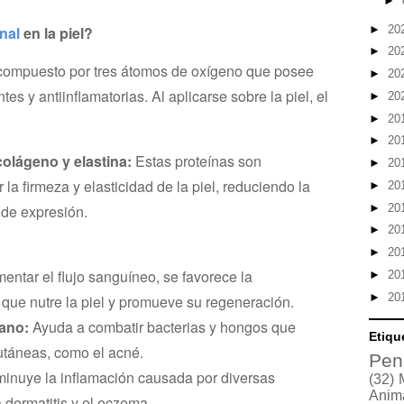
►
►
20
nal
en la piel?
►
20
compuesto por tres átomos de oxígeno que posee
►
20
es y antiinflamatorias. Al aplicarse sobre la piel, el
►
20
►
20
►
20
colágeno y elastina:
Estas proteínas son
►
20
a firmeza y elasticidad de la piel,
reduciendo la
►
20
►
20
 de expresión.
►
20
►
20
entar el flujo sanguíneo, se favorece la
►
20
►
20
o que nutre la piel y promueve su regeneración.
iano:
Ayuda a combatir bacterias y hongos que
Etiqu
utáneas, como el acné.
Pen
inuye la inflamación causada por diversas
(32)
Anim
 dermatitis y el eczema.