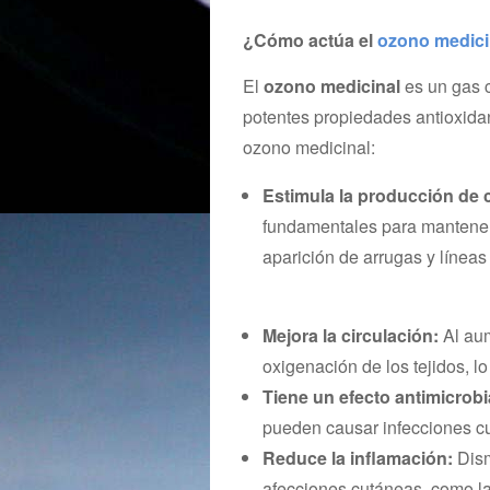
¿Cómo actúa el
ozono medici
El
ozono medicinal
es un gas 
potentes propiedades antioxidant
ozono medicinal:
Estimula
la producción de 
fundamentales para mantener l
aparición de arrugas y líneas
Mejora la circulación:
Al aum
oxigenación de los tejidos, l
Tiene un efecto antimicrob
pueden causar infecciones c
Reduce la inflamación:
Dism
afecciones cutáneas, como la