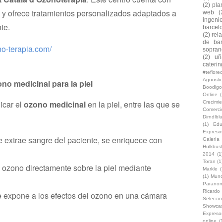
(2)
pla
 y ofrece tratamientos personalizados adaptados a
web
(
ingeni
te.
barcel
(2)
rel
de bar
no-terapia.com/
soprano
(2)
uñ
caterin
#teflor
Agnosti
no medicinal para la piel
Boodigo
Online
(
icar el
ozono medicinal
en la piel, entre las que se
Crecimi
Comerc
Dirndlb
(1)
Edu
Expreso
 extrae sangre del paciente, se enriquece con
Galería
Hulkbus
2014
(1
Toran
(1
 ozono directamente sobre la piel mediante
Markle
(
(1)
Mun
Paranom
Ricard
e expone a los efectos del ozono en una cámara
Selecci
Showca
Expreso
online
(