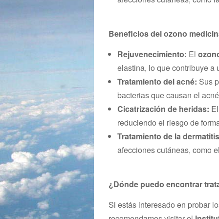
Beneficios del ozono medicina
Rejuvenecimiento:
El
ozono
elastina, lo que contribuye a 
Tratamiento del acné:
Sus p
bacterias que causan el acné,
Cicatrización de heridas:
El
reduciendo el riesgo de forma
Tratamiento de la dermatiti
afecciones cutáneas, como el
¿Dónde puedo encontrar trata
Si estás interesado en probar l
recomendamos visitar el
Instit