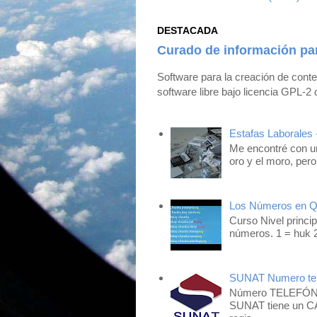
DESTACADA
Curado de información pa
Software para la creación de cont
software libre bajo licencia GPL-2 
Estafas Laborales 
Me encontré con un
oro y el moro, pero
Los Números en 
Curso Nivel princip
números. 1 = huk 2
SUNAT Numero tel
Número TELEFÓNIC
SUNAT tiene un CA