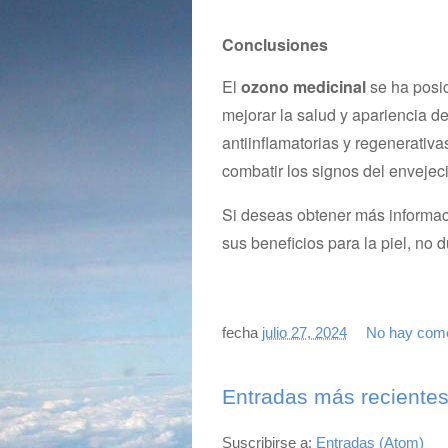
Conclusiones
El
ozono medicinal
se ha posic
mejorar la salud y apariencia de
antiinflamatorias y regenerativ
combatir los signos del envejec
Si deseas obtener más informac
sus beneficios para la piel, no 
fecha
julio 27, 2024
No hay come
Entradas más reciente
Suscribirse a:
Entradas (Atom)