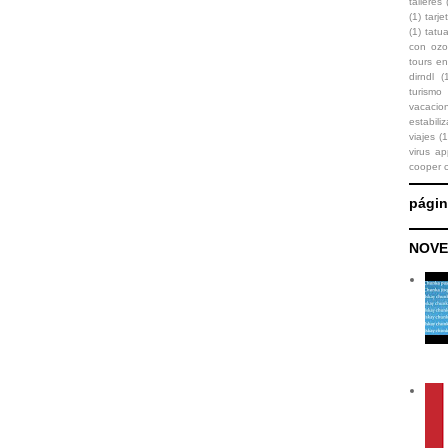
talleres
(1)
tarje
(1)
tatu
con oz
tours en
dirndl
(
turismo
vacaci
estabili
viajes
(1
virus ap
cooper 
pági
NOVE