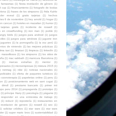
fantasmas
(1)
fiesta revelación de género
(1)
ld cup
(1)
financiamiento
(1)
fotografo de bodas
elona
(1)
frases de los simpsons
(1)
frida Kahlo
der reveal
(1)
gratis tarjetas
(1)
hechos
ntes 6 de noviembre
(1)
hey arnold
(1)
hogar
(1)
 en cancun
(1)
hoteles en mazatlan
(1)
humor
(1)
 tarjetas gratis
(1)
incidente de roswell
(1)
ón en crowdfunding
(1)
iron man
(1)
jooble
(1)
angry birds
(1)
juegos para android
(1)
juegos
viles
(1)
juegos para windows
(1)
juguete iron
juguetes
(1)
la pornografía
(1)
la voz perú
(1)
entos de nintendo
(1)
las mejores prácticas
(1)
lima taxi
(1)
limataxi
(1)
limpieza
(1)
linkedIn
(1)
 maravillosos
(1)
los simpsons
(1)
los sitios de
afía
(1)
mac sabbath
(1)
manicura Barcelona
(1)
(1)
marcas extrañas
(1)
mentor
(1)
presarios
(1)
microempresas
(1)
mistura 2015
(1)
)
netmag
(1)
nike
(1)
noticias nacionales
(1)
policiales
(1)
oferta de paquetes turisticos
(1)
)
ozonoterapia
(1)
papelerias online
(1)
peru
(1)
ion
(1)
posicionamiento web en sant cugat
(1)
 dirndl
(1)
prestamo bancario
(1)
primer inti
expo peru 2014
(1)
propaganda
(1)
prototipo
(1)
(1)
príncipe Harry
(1)
psicología
(1)
págame
(1)
responder en una entrevista de trabajo
(1)
(1)
reducir
(1)
repostería
(1)
restaurantes en
revelacion de genero
(1)
roswell
(1)
seo
(1)
1)
solicitar créditos
(1)
star wars
(1)
star wars
der
(1)
super mario bros
(1)
sustentabilidad
(1)