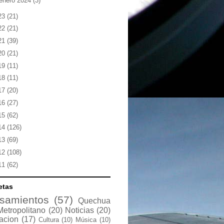
enero 2024
(3)
23
(21)
22
(21)
21
(39)
20
(21)
19
(11)
18
(11)
17
(20)
16
(27)
15
(62)
14
(126)
13
(69)
12
(108)
11
(62)
etas
samientos
(57)
Quechua
Metropolitano
(20)
Noticias
(20)
acion
(17)
Cultura
(10)
Música
(10)