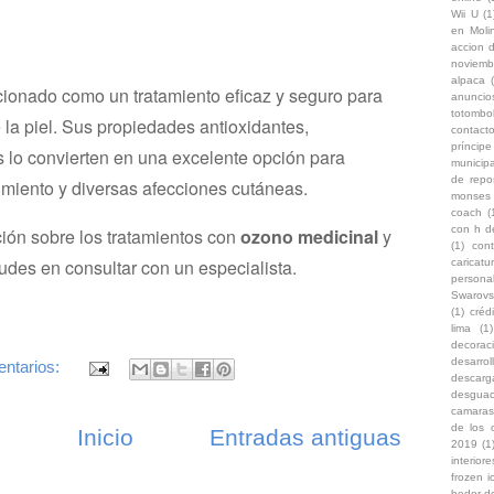
Wii U
(1
en Moli
accion d
noviemb
alpaca
ionado como un tratamiento eficaz y seguro para
anuncio
totombo
 la piel. Sus propiedades antioxidantes,
contacto
príncip
as lo convierten en una excelente opción para
municipa
de repo
imiento y diversas afecciones cutáneas.
monses
coach
(
con h d
ión sobre los tratamientos con
ozono medicinal
y
(1)
con
dudes en consultar con un especialista.
caricat
persona
Swarovs
(1)
créd
lima
(1)
decoraci
desarro
ntarios:
descarg
desgua
camaras
de los 
s
Inicio
Entradas antiguas
2019
(1
interiore
frozen i
hedor d