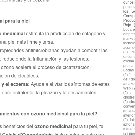
curios
pelicu
los S
Conspi
l para la piel
Produ
Rojo
Lugare
 medicinal
estimula la producción de colágeno y
empre
market
una piel más firme y tersa.
tecnol
aconte
ropiedades antimicrobianas ayudan a combatir las
(3)
d
encontr
 reduciendo la inflamación y las lesiones.
oficina
 ozono acelera el proceso de cicatrización,
presta
Bodas
ción de cicatrices.
(2)
Jue
del Rio
s y el eczema:
Ayuda a aliviar los síntomas de estas
amazo
Web
(
 enrojecimiento, la picazón y la descamación.
(2)
cat
chiste
(2)
cir
conven
de tatu
mientos con ozono medicinal para la piel?
interio
(2)
fo
iphone
os beneficios del
ozono medicinal
para tu piel, te
market
ut Català d’Ozonoteràpia
. Este centro cuenta con
(2)
mod