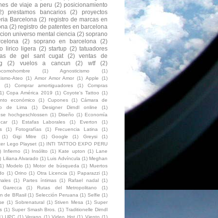
nes de viaje a peru
(2)
posicionamiento
2)
prestamos bancarios
(2)
proyectos
eria Barcelona
(2)
registro de marcas en
ona
(2)
registro de patentes en barcelona
acion universo mental ciencia
(2)
soprano
celona
(2)
soprano en barcelona
(2)
 lirico ligera
(2)
startup
(2)
tatuadores
as de gel sant cugat
(2)
ventas de
g
(2)
vuelos a cancun
(2)
wtf
(2)
eocomohombre
(1)
Agnosticismo
(1)
cismo-Ateo
(1)
Amor Amor Amor
(1)
Apple
(1)
(1)
Comprar amortiguadores
(1)
Compras
1)
Copa América 2019
(1)
Coyote's Tattoo
(1)
ento económico
(1)
Cupones
(1)
Cámara de
io de Lima
(1)
Designer Dirndl online
(1)
luse hochgeschlossen
(1)
Diseño
(1)
Economía
car
(1)
Estafas Laborales
(1)
Everton
(1)
s
(1)
Fotografías
(1)
Frecuencia Latina
(1)
(1)
Gigi Mitre
(1)
Google
(1)
Greysi
(1)
ter Lego Playset
(1)
INTI TATTOO EXPO PERU
)
Infierno
(1)
Insólito
(1)
Kate upton
(1)
Lane
)
Liliana Alvarado
(1)
Luis Advíncula
(1)
Meghan
1)
Modelo
(1)
Motor de búsqueda
(1)
Muertos
do
(1)
Orino
(1)
Otra Licencia
(1)
Paparazzi
(1)
ales
(1)
Partes íntimas
(1)
Rafael nadal
(1)
o Garecca
(1)
Rutas del Metropolitano
(1)
on de BRasil
(1)
Selección Peruana
(1)
Selfie
(1)
se
(1)
Sobrenatural
(1)
Stiven Mesa
(1)
Super
s
(1)
Super Smash Bros.
(1)
Traditionelle Dirndl
1)
UPC
(1)
Verano
(1)
Video Hot
(1)
Viento
(1)