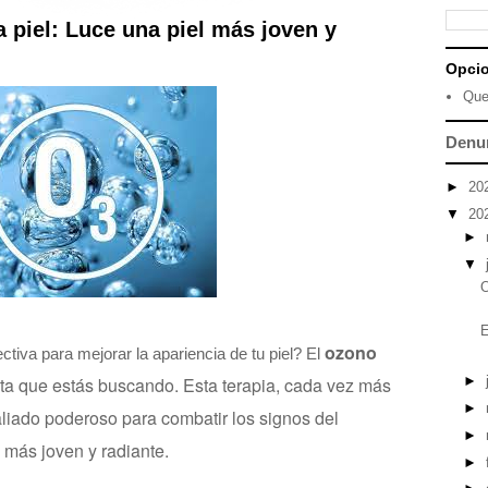
 piel: Luce una piel más joven y
Opci
Que
Denu
►
20
▼
20
►
▼
O
E
ozono
ctiva para mejorar la apariencia de tu piel? El
sta que estás buscando. Esta terapia, cada vez más
►
►
liado poderoso para combatir los signos del
►
 más joven y radiante.
►