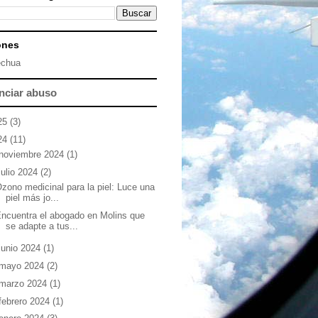
ones
chua
nciar abuso
25
(3)
24
(11)
noviembre 2024
(1)
julio 2024
(2)
zono medicinal para la piel: Luce una
piel más jo...
ncuentra el abogado en Molins que
se adapte a tus...
junio 2024
(1)
mayo 2024
(2)
marzo 2024
(1)
febrero 2024
(1)