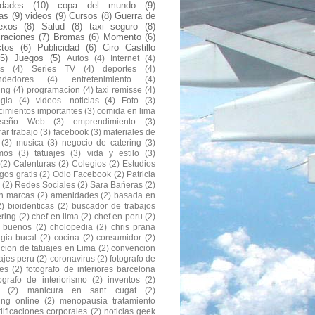
idades
(10)
copa del mundo
(9)
las
(9)
videos
(9)
Cursos
(8)
Guerra de
exos
(8)
Salud
(8)
taxi seguro
(8)
raciones
(7)
Bromas
(6)
Momento
(6)
ctos
(6)
Publicidad
(6)
Ciro Castillo
(5)
Juegos
(5)
Autos
(4)
Internet
(4)
s
(4)
Series TV
(4)
deportes
(4)
ndedores
(4)
entretenimiento
(4)
ing
(4)
programacion
(4)
taxi remisse
(4)
ogia
(4)
videos. noticias
(4)
Foto
(3)
cimientos importantes
(3)
comida en lima
iseño Web
(3)
emprendimiento
(3)
ar trabajo
(3)
facebook
(3)
materiales de
(3)
musica
(3)
negocio de catering
(3)
mos
(3)
tatuajes
(3)
vida y estilo
(3)
(2)
Calenturas
(2)
Colegios
(2)
Estudios
gos gratis
(2)
Odio Facebook
(2)
Patricia
(2)
Redes Sociales
(2)
Sara Bañeras
(2)
n marcas
(2)
amenidades
(2)
basada en
2)
bioidenticas
(2)
buscador de trabajos
ering
(2)
chef en lima
(2)
chef en peru
(2)
s buenos
(2)
cholopedia
(2)
chris prana
ugia bucal
(2)
cocina
(2)
consumidor
(2)
cion de tatuajes en Lima
(2)
convencion
ajes peru
(2)
coronavirus
(2)
fotografo de
res
(2)
fotografo de interiores barcelona
tografo de interiorismo
(2)
inventos
(2)
(2)
manicura en sant cugat
(2)
ing online
(2)
menopausia tratamiento
ificaciones corporales
(2)
noticias geek