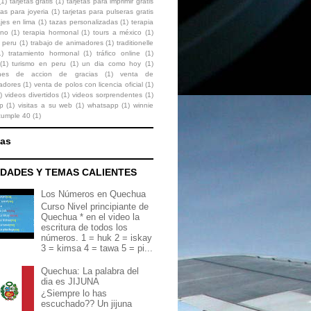
(1)
tarjetas gratis
(1)
tarjetas para imprimir gratis
tas para joyeria
(1)
tarjetas para pulseras gratis
ajes en lima
(1)
tazas personalizadas
(1)
terapia
ono
(1)
terapia hormonal
(1)
tours a méxico
(1)
 peru
(1)
trabajo de animadores
(1)
traditionelle
1)
tratamiento hormonal
(1)
tráfico online
(1)
(1)
turismo en peru
(1)
un dia como hoy
(1)
ones de accion de gracias
(1)
venta de
zadores
(1)
venta de polos con licencia oficial
(1)
)
videos divertidos
(1)
videos sorprendentes
(1)
p
(1)
visitas a su web
(1)
whatsapp
(1)
winnie
cumple 40
(1)
nas
DADES Y TEMAS CALIENTES
Los Números en Quechua
Curso Nivel principiante de
Quechua * en el video la
escritura de todos los
números. 1 = huk 2 = iskay
3 = kimsa 4 = tawa 5 = pi...
Quechua: La palabra del
dia es JIJUNA
¿Siempre lo has
escuchado?? Un jijuna