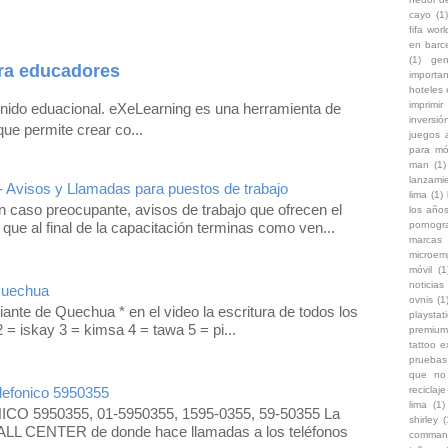
cayo
(1)
fifa wor
en barc
(1)
gen
ra educadores
importa
hoteles
imprimir
enido eduacional. eXeLearning es una herramienta de
inversi
que permite crear co...
juegos 
para mó
man
(1)
lanzami
- Avisos y Llamadas para puestos de trabajo
lima
(1)
 caso preocupante, avisos de trabajo que ofrecen el
los años
 que al final de la capacitación terminas como ven...
pornogr
marcas
microem
móvil
(1
noticias 
Quechua
ovnis
(1
iante de Quechua * en el video la escritura de todos los
playstat
 = iskay 3 = kimsa 4 = tawa 5 = pi...
premium
tattoo 
pruebas
que no 
efonico 5950355
reciclaje
lima
(1)
O 5950355, 01-5950355, 1595-0355, 59-50355 La
shirley
(
LL CENTER de donde hace llamadas a los teléfonos
comman