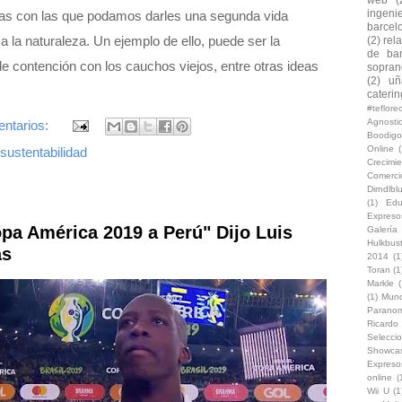
ingeni
tivas con las que podamos darles una segunda vida
barcel
a la naturaleza. Un ejemplo de ello, puede ser la
(2)
rel
de bar
de contención con los cauchos viejos, entre otras ideas
soprano
(2)
uñ
caterin
#teflor
Agnosti
ntarios:
Boodigo
Online
(
sustentabilidad
Crecimi
Comerc
Dirndlb
(1)
Edu
Expreso
opa América 2019 a Perú" Dijo Luis
Galería
Hulkbus
as
2014
(1
Toran
(1
Markle
(
(1)
Mun
Paranom
Ricard
Selecci
Showca
Expreso
online
(
Wii U
(1