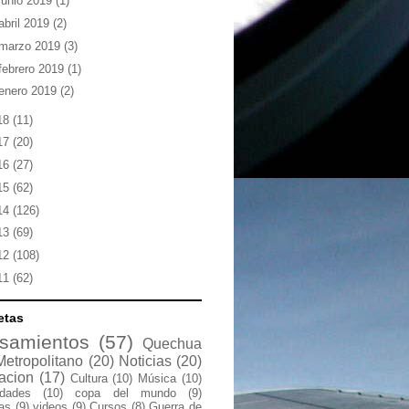
junio 2019
(1)
abril 2019
(2)
marzo 2019
(3)
febrero 2019
(1)
enero 2019
(2)
18
(11)
17
(20)
16
(27)
15
(62)
14
(126)
13
(69)
12
(108)
11
(62)
etas
samientos
(57)
Quechua
Metropolitano
(20)
Noticias
(20)
acion
(17)
Cultura
(10)
Música
(10)
idades
(10)
copa del mundo
(9)
las
(9)
videos
(9)
Cursos
(8)
Guerra de