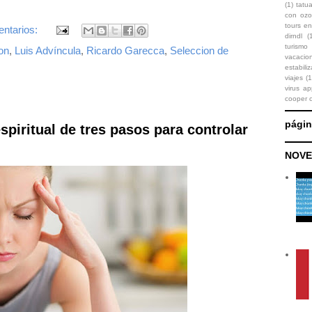
(1)
tatu
con oz
tours en
ntarios:
dirndl
(
turismo
on
,
Luis Advíncula
,
Ricardo Garecca
,
Seleccion de
vacaci
estabili
viajes
(1
virus ap
cooper 
pági
spiritual de tres pasos para controlar
NOVE