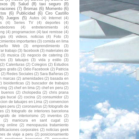
exos
(8)
Salud
(8)
taxi seguro
(8)
raciones
(7)
Bromas
(6)
Momento
(6)
ctos
(6)
Publicidad
(6)
Ciro Castillo
(5)
Juegos
(5)
Autos
(4)
Internet
(4)
s
(4)
Series TV
(4)
deportes
(4)
ndedores
(4)
entretenimiento
(4)
ing
(4)
programacion
(4)
taxi remisse
(4)
ogia
(4)
videos. noticias
(4)
Foto
(3)
cimientos importantes
(3)
comida en lima
iseño Web
(3)
emprendimiento
(3)
ar trabajo
(3)
facebook
(3)
materiales de
(3)
musica
(3)
negocio de catering
(3)
mos
(3)
tatuajes
(3)
vida y estilo
(3)
(2)
Calenturas
(2)
Colegios
(2)
Estudios
gos gratis
(2)
Odio Facebook
(2)
Patricia
(2)
Redes Sociales
(2)
Sara Bañeras
(2)
n marcas
(2)
amenidades
(2)
basada en
2)
bioidenticas
(2)
buscador de trabajos
ering
(2)
chef en lima
(2)
chef en peru
(2)
s buenos
(2)
cholopedia
(2)
chris prana
ugia bucal
(2)
cocina
(2)
consumidor
(2)
cion de tatuajes en Lima
(2)
convencion
ajes peru
(2)
coronavirus
(2)
fotografo de
res
(2)
fotografo de interiores barcelona
tografo de interiorismo
(2)
inventos
(2)
(2)
manicura en sant cugat
(2)
ing online
(2)
menopausia tratamiento
ificaciones corporales
(2)
noticias geek
nes de viaje a peru
(2)
posicionamiento
2)
prestamos bancarios
(2)
proyectos