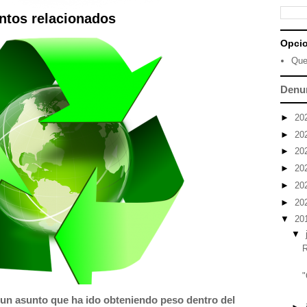
ntos relacionados
Opci
Que
Denu
►
20
►
20
►
20
►
20
►
20
►
20
▼
20
▼
R
"
s un asunto que ha ido obteniendo peso dentro del