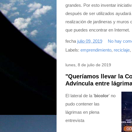
grandes. Por esto inventar inicia
después de ser utilizados ayudará 
realización de jardineras y muros 
que puedes encontrar en Internet.
fecha
julio 09, 2019
No hay come
Labels:
emprendimiento
,
reciclaje
,
lunes, 8 de julio de 2019
"Queríamos llevar la C
Advíncula entre lágrim
El lateral de la '
bicolor
' no
pudo contener las
lágrimas en plena
entrevista