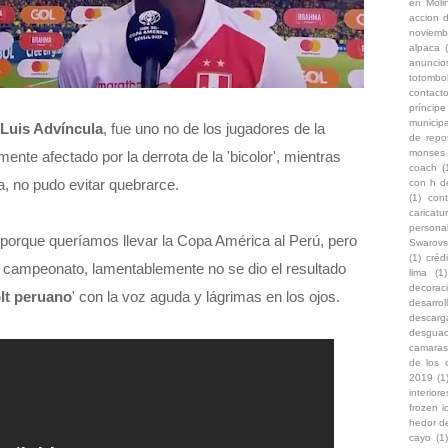
en Moli
accion d
noviemb
alpaca
anuncio
totombo
contacto
príncip
municipa
Luis Advíncula
, fue uno no de los jugadores de la
de repo
monses
mente afectado por la derrota de la 'bicolor', mientras
coach
(
, no pudo evitar quebrarce.
con h d
(1)
con
caricat
persona
do porque queríamos llevar la Copa América al Perú, pero
Swarovs
(1)
créd
 campeonato, lamentablemente no se dio el resultado
lima
(1)
decoraci
lt peruano
' con la voz aguda y lágrimas en los ojos.
desarro
descarg
desgua
camaras
de los 
2019
(1
interiore
frozen i
hedor d
cayo
(1)