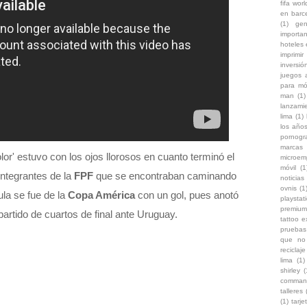
fifa wor
en barc
(1)
gen
importa
hoteles
imprimir
inversi
juegos 
para mó
man
(1)
lanzami
lima
(1)
los años
pornogr
marcas
lor' estuvo con los ojos llorosos en cuanto terminó el
microem
móvil
(1
integrantes de la
FPF
que se encontraban caminando
noticias 
ovnis
(1
la se fue de la
Copa América
con un gol, pues anotó
playstat
premium
 partido de cuartos de final ante Uruguay.
tattoo 
pruebas
que no 
reciclaje
lima
(1)
shirley
(
comman
talleres
(1)
tarje