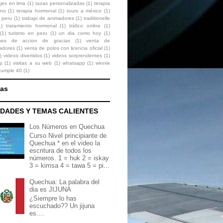
ajes en lima
(1)
tazas personalizadas
(1)
terapia
ono
(1)
terapia hormonal
(1)
tours a méxico
(1)
 peru
(1)
trabajo de animadores
(1)
traditionelle
1)
tratamiento hormonal
(1)
tráfico online
(1)
(1)
turismo en peru
(1)
un dia como hoy
(1)
ones de accion de gracias
(1)
venta de
zadores
(1)
venta de polos con licencia oficial
(1)
)
videos divertidos
(1)
videos sorprendentes
(1)
p
(1)
visitas a su web
(1)
whatsapp
(1)
winnie
cumple 40
(1)
nas
DADES Y TEMAS CALIENTES
Los Números en Quechua
Curso Nivel principiante de
Quechua * en el video la
escritura de todos los
números. 1 = huk 2 = iskay
3 = kimsa 4 = tawa 5 = pi...
Quechua: La palabra del
dia es JIJUNA
¿Siempre lo has
escuchado?? Un jijuna
es....