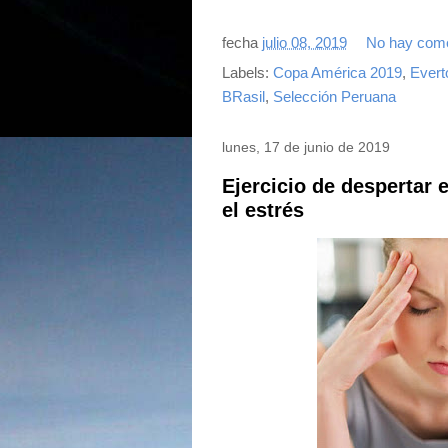
fecha
julio 08, 2019
No hay come
Labels:
Copa América 2019
,
Evert
BRasil
,
Selección Peruana
lunes, 17 de junio de 2019
Ejercicio de despertar e
el estrés