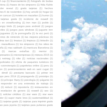
ld cup
(1)
financiamiento
(1)
fotografo de bodas
elona
(1)
frases de los simpsons
(1)
frida Kahlo
der reveal
(1)
gratis tarjetas
(1)
hechos
ntes 6 de noviembre
(1)
hey arnold
(1)
hogar
(1)
 en cancun
(1)
hoteles en mazatlan
(1)
humor
(1)
 tarjetas gratis
(1)
incidente de roswell
(1)
ón en crowdfunding
(1)
iron man
(1)
jooble
(1)
angry birds
(1)
juegos para android
(1)
juegos
viles
(1)
juegos para windows
(1)
juguete iron
juguetes
(1)
la pornografía
(1)
la voz perú
(1)
entos de nintendo
(1)
las mejores prácticas
(1)
lima taxi
(1)
limataxi
(1)
limpieza
(1)
linkedIn
(1)
 maravillosos
(1)
los simpsons
(1)
los sitios de
afía
(1)
mac sabbath
(1)
manicura Barcelona
(1)
(1)
marcas extrañas
(1)
mentor
(1)
presarios
(1)
microempresas
(1)
mistura 2015
(1)
)
netmag
(1)
nike
(1)
noticias nacionales
(1)
policiales
(1)
oferta de paquetes turisticos
(1)
)
ozonoterapia
(1)
papelerias online
(1)
peru
(1)
ion
(1)
posicionamiento web en sant cugat
(1)
 dirndl
(1)
prestamo bancario
(1)
primer inti
expo peru 2014
(1)
propaganda
(1)
prototipo
(1)
(1)
príncipe Harry
(1)
psicología
(1)
págame
(1)
responder en una entrevista de trabajo
(1)
(1)
reducir
(1)
repostería
(1)
restaurantes en
revelacion de genero
(1)
roswell
(1)
seo
(1)
1)
solicitar créditos
(1)
star wars
(1)
star wars
der
(1)
super mario bros
(1)
sustentabilidad
(1)
(1)
tarjetas gratis
(1)
tarjetas para imprimir gratis
tas para joyeria
(1)
tarjetas para pulseras gratis