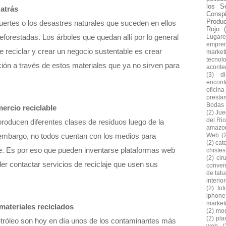
los S
 atrás
Conspi
Produ
ertes o los desastres naturales que suceden en ellos
Rojo
forestadas. Los árboles que quedan allí por lo general
Lugare
empre
 reciclar y crear un negocio sustentable es crear
market
tecnol
ón a través de estos materiales que ya no sirven para
aconte
(3)
d
encontr
oficina
presta
Bodas
ercio reciclable
(2)
Jue
del Rio
oducen diferentes clases de residuos luego de la
amazo
 embargo, no todos cuentan con los medios para
Web
(
(2)
cat
. Es por eso que pueden inventarse plataformas web
chiste
(2)
cir
r contactar servicios de reciclaje que usen sus
conven
de tatu
interio
(2)
fo
iphone
market
materiales reciclados
(2)
mod
(2)
pla
petróleo son hoy en día unos de los contaminantes más
web
(