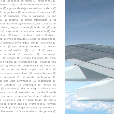
ns
(1)
abogados en molins
(1)
abordar MX
(1)
e gracias
(1)
acontecimientos importantes 6 de
re
(1)
agencia de viajes en méxico
(1)
aliens
(1)
(1)
angry birds
(1)
animadores
(1)
animales
(1)
s
(1)
aplicacion crea tu caricatura
(1)
app
la
(1)
asesina
(1)
añadir información a los
s del teléfono
(1)
biodegradables
(1)
boda del
e Harry y Meghan Markle
(1)
boda real
(1)
caja
l
(1)
caja rural
(1)
campaña navideña
(1)
chef
stería
(1)
chistes
(1)
chistes malos
(1)
chistes
(1)
clientes conchudos
(1)
clientes deudores
(1)
1)
cobertura señal digital lima
(1)
coca cola
(1)
e bato
(1)
conchudos
(1)
condena
(1)
consultor
tactos del teléfono
(1)
covid 19
(1)
crea tu
ura facebook
(1)
creacion
(1)
crecimiento
l
(1)
creditos
(1)
creditos bancarios
(1)
cristal
ki en Lima
(1)
crowdfunding
(1)
crowdsourcing
itos
(1)
cursos de programacion
(1)
cursos en
decoracion de baño super mario bros
(1)
on interior mario bros
(1)
desarrolladores
(1)
llo personal
(1)
desarrollo profesional
(1)
ar star wars commander
(1)
descuentos
(1)
ce Zaragoza
(1)
despliegue
(1)
detras de
(1)
deudores
(1)
dia del amigo
(1)
dia mundial
ovnis
(1)
dirndl aus münchen
(1)
dirndl trends
)
diseño de cocinas en Barcelona
(1)
diseño de
s
(1)
diseño web en Sant Cugat
(1)
disney
ces
(1)
dragon ball z
(1)
efemérides
(1)
eliminar
el baño
(1)
estrategia de marca
(1)
facebook se
fantasmas
(1)
fiesta revelación de género
(1)