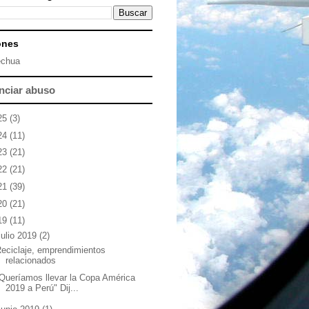
ones
chua
nciar abuso
25
(3)
24
(11)
23
(21)
22
(21)
21
(39)
20
(21)
19
(11)
julio 2019
(2)
eciclaje, emprendimientos
relacionados
Queríamos llevar la Copa América
2019 a Perú" Dij...