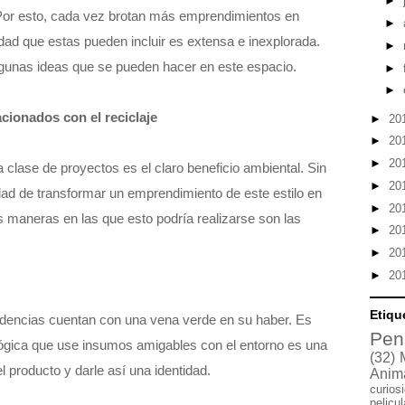
►
or esto, cada vez brotan más emprendimientos en
►
sidad que estas pueden incluir es extensa e inexplorada.
►
gunas ideas que se pueden hacer en este espacio.
►
►
cionados con el reciclaje
►
20
►
20
►
20
 clase de proyectos es el claro beneficio ambiental. Sin
►
20
dad de transformar un emprendimiento de este estilo en
►
20
s maneras en las que esto podría realizarse son las
►
20
►
20
►
20
Etiqu
ndencias cuentan con una vena verde en su haber. Es
Pen
lógica que use insumos amigables con el entorno es una
(32)
l producto y darle así una identidad.
Anim
curios
pelicu