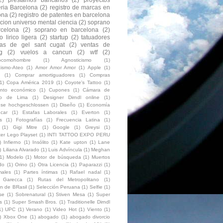
eria Barcelona
(2)
registro de marcas en
ona
(2)
registro de patentes en barcelona
acion universo mental ciencia
(2)
soprano
celona
(2)
soprano en barcelona
(2)
 lirico ligera
(2)
startup
(2)
tatuadores
as de gel sant cugat
(2)
ventas de
g
(2)
vuelos a cancun
(2)
wtf
(2)
eocomohombre
(1)
Agnosticismo
(1)
cismo-Ateo
(1)
Amor Amor Amor
(1)
Apple
(1)
(1)
Comprar amortiguadores
(1)
Compras
1)
Copa América 2019
(1)
Coyote's Tattoo
(1)
ento económico
(1)
Cupones
(1)
Cámara de
io de Lima
(1)
Designer Dirndl online
(1)
luse hochgeschlossen
(1)
Diseño
(1)
Economía
car
(1)
Estafas Laborales
(1)
Everton
(1)
s
(1)
Fotografías
(1)
Frecuencia Latina
(1)
(1)
Gigi Mitre
(1)
Google
(1)
Greysi
(1)
ter Lego Playset
(1)
INTI TATTOO EXPO PERU
)
Infierno
(1)
Insólito
(1)
Kate upton
(1)
Lane
)
Liliana Alvarado
(1)
Luis Advíncula
(1)
Meghan
1)
Modelo
(1)
Motor de búsqueda
(1)
Muertos
do
(1)
Orino
(1)
Otra Licencia
(1)
Paparazzi
(1)
ales
(1)
Partes íntimas
(1)
Rafael nadal
(1)
o Garecca
(1)
Rutas del Metropolitano
(1)
on de BRasil
(1)
Selección Peruana
(1)
Selfie
(1)
se
(1)
Sobrenatural
(1)
Stiven Mesa
(1)
Super
s
(1)
Super Smash Bros.
(1)
Traditionelle Dirndl
1)
UPC
(1)
Verano
(1)
Video Hot
(1)
Viento
(1)
)
Xbox One
(1)
abogado
(1)
abogado divorcio