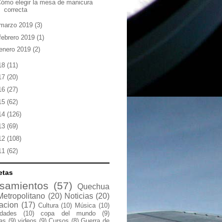
ómo elegir la mesa de manicura
correcta
marzo 2019
(3)
febrero 2019
(1)
enero 2019
(2)
18
(11)
17
(20)
16
(27)
15
(62)
14
(126)
13
(69)
12
(108)
11
(62)
etas
samientos
(57)
Quechua
Metropolitano
(20)
Noticias
(20)
acion
(17)
Cultura
(10)
Música
(10)
idades
(10)
copa del mundo
(9)
las
(9)
videos
(9)
Cursos
(8)
Guerra de