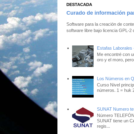
DESTACADA
Curado de información pa
Software para la creación de cont
software libre bajo licencia GPL-2 
Estafas Laborales 
Me encontré con un
oro y el moro, pero
Los Números en 
Curso Nivel princip
números. 1 = huk 2
SUNAT Numero tel
Número TELEFÓNIC
SUNAT tiene un CA
regis...