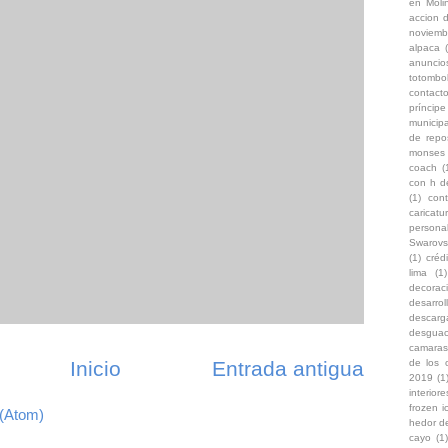
en Moli
accion d
noviemb
alpaca
anuncio
totombo
contacto
príncip
municipa
de repo
monses
coach
(
con h d
(1)
con
caricat
persona
Swarovs
(1)
créd
lima
(1)
decoraci
desarro
descarg
desgua
camaras
Inicio
Entrada antigua
de los 
2019
(1
interiore
frozen i
 (Atom)
hedor d
cayo
(1)