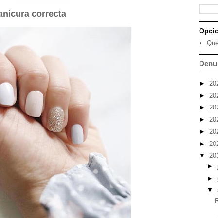
anicura correcta
Opci
Que
Denu
►
20
►
20
►
20
►
20
►
20
►
20
▼
20
►
►
▼
R