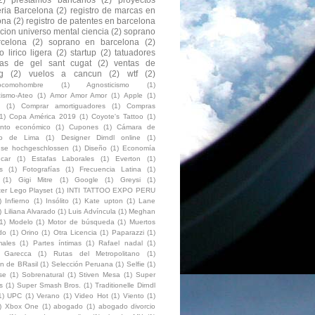
eria Barcelona
(2)
registro de marcas en
ona
(2)
registro de patentes en barcelona
acion universo mental ciencia
(2)
soprano
celona
(2)
soprano en barcelona
(2)
 lirico ligera
(2)
startup
(2)
tatuadores
as de gel sant cugat
(2)
ventas de
g
(2)
vuelos a cancun
(2)
wtf
(2)
eocomohombre
(1)
Agnosticismo
(1)
cismo-Ateo
(1)
Amor Amor Amor
(1)
Apple
(1)
(1)
Comprar amortiguadores
(1)
Compras
1)
Copa América 2019
(1)
Coyote's Tattoo
(1)
ento económico
(1)
Cupones
(1)
Cámara de
io de Lima
(1)
Designer Dirndl online
(1)
luse hochgeschlossen
(1)
Diseño
(1)
Economía
car
(1)
Estafas Laborales
(1)
Everton
(1)
s
(1)
Fotografías
(1)
Frecuencia Latina
(1)
(1)
Gigi Mitre
(1)
Google
(1)
Greysi
(1)
ter Lego Playset
(1)
INTI TATTOO EXPO PERU
)
Infierno
(1)
Insólito
(1)
Kate upton
(1)
Lane
)
Liliana Alvarado
(1)
Luis Advíncula
(1)
Meghan
1)
Modelo
(1)
Motor de búsqueda
(1)
Muertos
do
(1)
Orino
(1)
Otra Licencia
(1)
Paparazzi
(1)
ales
(1)
Partes íntimas
(1)
Rafael nadal
(1)
o Garecca
(1)
Rutas del Metropolitano
(1)
on de BRasil
(1)
Selección Peruana
(1)
Selfie
(1)
se
(1)
Sobrenatural
(1)
Stiven Mesa
(1)
Super
s
(1)
Super Smash Bros.
(1)
Traditionelle Dirndl
1)
UPC
(1)
Verano
(1)
Video Hot
(1)
Viento
(1)
)
Xbox One
(1)
abogado
(1)
abogado divorcio