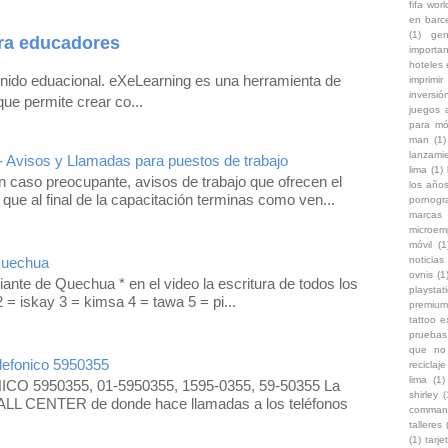
fifa wor
en barc
(1)
gen
ra educadores
importa
hoteles
enido eduacional. eXeLearning es una herramienta de
imprimir
inversi
que permite crear co...
juegos 
para mó
man
(1)
lanzami
- Avisos y Llamadas para puestos de trabajo
lima
(1)
 caso preocupante, avisos de trabajo que ofrecen el
los años
 que al final de la capacitación terminas como ven...
pornogr
marcas
microem
móvil
(1
Quechua
noticias 
ovnis
(1
iante de Quechua * en el video la escritura de todos los
playstat
 = iskay 3 = kimsa 4 = tawa 5 = pi...
premium
tattoo 
pruebas
que no 
efonico 5950355
reciclaje
lima
(1)
O 5950355, 01-5950355, 1595-0355, 59-50355 La
shirley
(
LL CENTER de donde hace llamadas a los teléfonos
comman
talleres
(1)
tarje