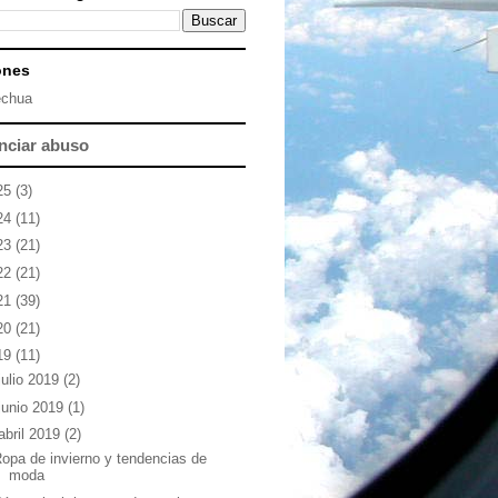
ones
chua
nciar abuso
25
(3)
24
(11)
23
(21)
22
(21)
21
(39)
20
(21)
19
(11)
julio 2019
(2)
junio 2019
(1)
abril 2019
(2)
opa de invierno y tendencias de
moda