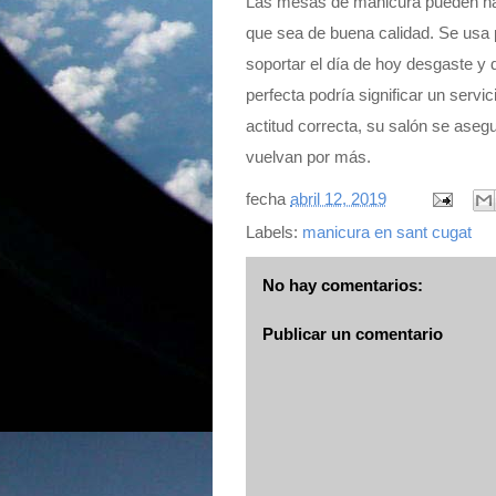
Las mesas de manicura pueden hace
que sea de buena calidad. Se usa p
soportar el día de hoy desgaste 
perfecta podría significar un servi
actitud correcta, su salón se asegu
vuelvan por más.
fecha
abril 12, 2019
Labels:
manicura en sant cugat
No hay comentarios:
Publicar un comentario