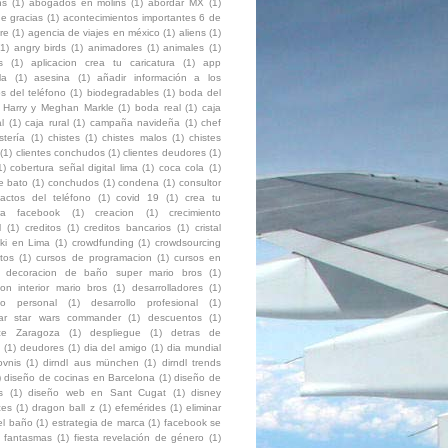
ns
(1)
abogados en molins
(1)
abordar MX
(1)
e gracias
(1)
acontecimientos importantes 6 de
re
(1)
agencia de viajes en méxico
(1)
aliens
(1)
(1)
angry birds
(1)
animadores
(1)
animales
(1)
s
(1)
aplicacion crea tu caricatura
(1)
app
la
(1)
asesina
(1)
añadir información a los
s del teléfono
(1)
biodegradables
(1)
boda del
e Harry y Meghan Markle
(1)
boda real
(1)
caja
l
(1)
caja rural
(1)
campaña navideña
(1)
chef
stería
(1)
chistes
(1)
chistes malos
(1)
chistes
(1)
clientes conchudos
(1)
clientes deudores
(1)
1)
cobertura señal digital lima
(1)
coca cola
(1)
e bato
(1)
conchudos
(1)
condena
(1)
consultor
tactos del teléfono
(1)
covid 19
(1)
crea tu
ura facebook
(1)
creacion
(1)
crecimiento
l
(1)
creditos
(1)
creditos bancarios
(1)
cristal
ki en Lima
(1)
crowdfunding
(1)
crowdsourcing
itos
(1)
cursos de programacion
(1)
cursos en
decoracion de baño super mario bros
(1)
on interior mario bros
(1)
desarrolladores
(1)
llo personal
(1)
desarrollo profesional
(1)
ar star wars commander
(1)
descuentos
(1)
ce Zaragoza
(1)
despliegue
(1)
detras de
(1)
deudores
(1)
dia del amigo
(1)
dia mundial
ovnis
(1)
dirndl aus münchen
(1)
dirndl trends
)
diseño de cocinas en Barcelona
(1)
diseño de
s
(1)
diseño web en Sant Cugat
(1)
disney
ces
(1)
dragon ball z
(1)
efemérides
(1)
eliminar
el baño
(1)
estrategia de marca
(1)
facebook se
fantasmas
(1)
fiesta revelación de género
(1)