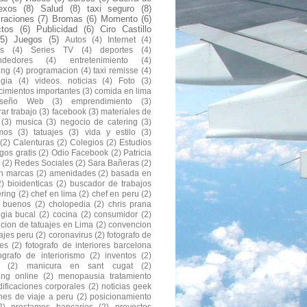
exos
(8)
Salud
(8)
taxi seguro
(8)
raciones
(7)
Bromas
(6)
Momento
(6)
ctos
(6)
Publicidad
(6)
Ciro Castillo
(5)
Juegos
(5)
Autos
(4)
Internet
(4)
s
(4)
Series TV
(4)
deportes
(4)
ndedores
(4)
entretenimiento
(4)
ing
(4)
programacion
(4)
taxi remisse
(4)
ogia
(4)
videos. noticias
(4)
Foto
(3)
cimientos importantes
(3)
comida en lima
iseño Web
(3)
emprendimiento
(3)
ar trabajo
(3)
facebook
(3)
materiales de
(3)
musica
(3)
negocio de catering
(3)
mos
(3)
tatuajes
(3)
vida y estilo
(3)
(2)
Calenturas
(2)
Colegios
(2)
Estudios
gos gratis
(2)
Odio Facebook
(2)
Patricia
(2)
Redes Sociales
(2)
Sara Bañeras
(2)
n marcas
(2)
amenidades
(2)
basada en
2)
bioidenticas
(2)
buscador de trabajos
ering
(2)
chef en lima
(2)
chef en peru
(2)
s buenos
(2)
cholopedia
(2)
chris prana
ugia bucal
(2)
cocina
(2)
consumidor
(2)
cion de tatuajes en Lima
(2)
convencion
ajes peru
(2)
coronavirus
(2)
fotografo de
res
(2)
fotografo de interiores barcelona
tografo de interiorismo
(2)
inventos
(2)
(2)
manicura en sant cugat
(2)
ing online
(2)
menopausia tratamiento
ificaciones corporales
(2)
noticias geek
nes de viaje a peru
(2)
posicionamiento
2)
prestamos bancarios
(2)
proyectos