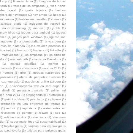
ld cup
(1)
financiamiento
(1)
fotografo de bodas
elona
(1)
frases de los simpsons
(1)
frida Kahlo
der reveal
(1)
gratis tarjetas
(1)
hechos
ntes 6 de noviembre
(1)
hey arnold
(1)
hogar
(1)
 en cancun
(1)
hoteles en mazatlan
(1)
humor
(1)
 tarjetas gratis
(1)
incidente de roswell
(1)
ón en crowdfunding
(1)
iron man
(1)
jooble
(1)
angry birds
(1)
juegos para android
(1)
juegos
viles
(1)
juegos para windows
(1)
juguete iron
juguetes
(1)
la pornografía
(1)
la voz perú
(1)
entos de nintendo
(1)
las mejores prácticas
(1)
lima taxi
(1)
limataxi
(1)
limpieza
(1)
linkedIn
(1)
 maravillosos
(1)
los simpsons
(1)
los sitios de
afía
(1)
mac sabbath
(1)
manicura Barcelona
(1)
(1)
marcas extrañas
(1)
mentor
(1)
presarios
(1)
microempresas
(1)
mistura 2015
(1)
)
netmag
(1)
nike
(1)
noticias nacionales
(1)
policiales
(1)
oferta de paquetes turisticos
(1)
)
ozonoterapia
(1)
papelerias online
(1)
peru
(1)
ion
(1)
posicionamiento web en sant cugat
(1)
 dirndl
(1)
prestamo bancario
(1)
primer inti
expo peru 2014
(1)
propaganda
(1)
prototipo
(1)
(1)
príncipe Harry
(1)
psicología
(1)
págame
(1)
responder en una entrevista de trabajo
(1)
(1)
reducir
(1)
repostería
(1)
restaurantes en
revelacion de genero
(1)
roswell
(1)
seo
(1)
1)
solicitar créditos
(1)
star wars
(1)
star wars
der
(1)
super mario bros
(1)
sustentabilidad
(1)
(1)
tarjetas gratis
(1)
tarjetas para imprimir gratis
tas para joyeria
(1)
tarjetas para pulseras gratis