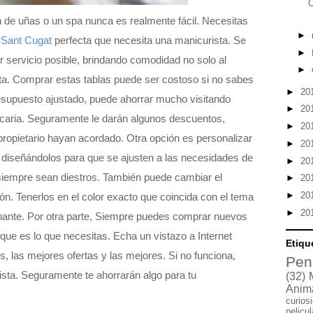
C
n de uñas o un spa nunca es realmente fácil. Necesitas
►
 Sant Cugat
perfecta que necesita una manicurista. Se
►
 servicio posible, brindando comodidad no solo al
►
sta. Comprar estas tablas puede ser costoso si no sabes
►
20
esupuesto ajustado, puede ahorrar mucho visitando
►
20
ecaria. Seguramente le darán algunos descuentos,
►
20
 propietario hayan acordado. Otra opción es personalizar
►
20
 diseñándolos para que se ajusten a las necesidades de
►
20
siempre sean diestros. También puede cambiar el
►
20
►
20
ón. Tenerlos en el color exacto que coincida con el tema
►
20
nante. Por otra parte, Siempre puedes comprar nuevos
 que es lo que necesitas. Echa un vistazo a Internet
Etiqu
, las mejores ofertas y las mejores. Si no funciona,
Pen
orista. Seguramente te ahorrarán algo para tu
(32)
Anim
curios
pelicu