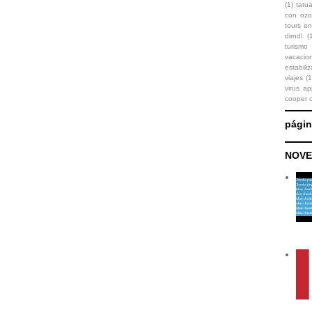
(1)
tatu
con oz
tours en
dirndl
(
turismo
vacaci
estabili
viajes
(1
virus ap
cooper 
pági
NOVE