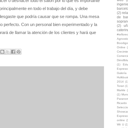
r o deshacer todo el salón por lo que es importante
ingeni
rincipalmente en todo el trabajo del día, y debe
barcel
(2)
rel
y desgaste que podría causar que se rompa. Una mesa
de bar
soprano
cio perfecto. Con un personal bien experimentado y la
(2)
uñ
caterin
rará de llamar la atención de los clientes y hará que
#teflor
Agnosti
Boodigo
Online
(
Crecimi
Comerc
Dirndlb
(1)
Edu
Expreso
Galería
Hulkbus
2014
(1
Toran
(1
Markle
(
(1)
Mun
Paranom
Ricard
Selecci
Showca
Expreso
online
(
Wii U
(1