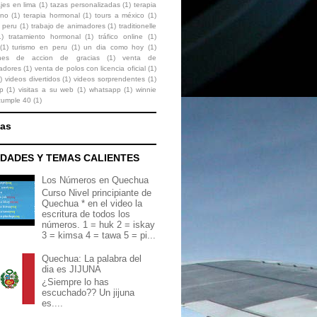
ajes en lima
(1)
tazas personalizadas
(1)
terapia
ono
(1)
terapia hormonal
(1)
tours a méxico
(1)
 peru
(1)
trabajo de animadores
(1)
traditionelle
1)
tratamiento hormonal
(1)
tráfico online
(1)
(1)
turismo en peru
(1)
un dia como hoy
(1)
ones de accion de gracias
(1)
venta de
zadores
(1)
venta de polos con licencia oficial
(1)
)
videos divertidos
(1)
videos sorprendentes
(1)
p
(1)
visitas a su web
(1)
whatsapp
(1)
winnie
cumple 40
(1)
nas
DADES Y TEMAS CALIENTES
Los Números en Quechua
Curso Nivel principiante de
Quechua * en el video la
escritura de todos los
números. 1 = huk 2 = iskay
3 = kimsa 4 = tawa 5 = pi...
Quechua: La palabra del
dia es JIJUNA
¿Siempre lo has
escuchado?? Un jijuna
es....