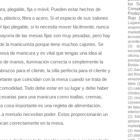
los S
Conspi
a, plegable, fija o móvil. Pueden estar hechos de
Produ
 plástico, fibra o acero. Si el espacio de sus salones
Rojo
Lugare
l tipo plegable, si lo necesita mover fácilmente, nunca
empre
market
a mayoría de las mesas fijas son muy pesadas, pero hay
tecnol
aconte
 de la manicurista porque tiene muchos cajones. Se
(3)
d
encontr
esa de manicura y es vital que tengas una idea al
oficina
presta
jo de manos, iluminación correcta o simplemente la
Bodas
(2)
Jue
razos para el cliente, la silla perfecta para el cliente y
del Rio
rtante que coincidan con la mesa cuando se trata de
amazo
Web
(
 comodidad. Todo debe estar en su lugar y debe haber
(2)
cat
chiste
cesarias para una manicura como toallas, cremas,
(2)
cir
conven
ra cosa importante es una regleta de alimentación.
de tatu
interio
a menudo necesitan poder. Estos proporcionarán un
(2)
fo
iphone
olocan correctamente en la mesa.
market
(2)
mod
(2)
pla
web
(