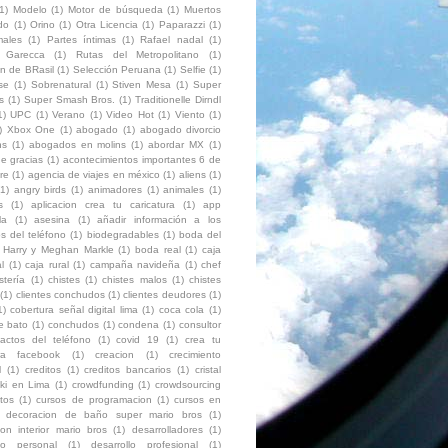
1)
Modelo
(1)
Motor de búsqueda
(1)
Muertos
do
(1)
Orino
(1)
Otra Licencia
(1)
Paparazzi
(1)
ales
(1)
Partes íntimas
(1)
Rafael nadal
(1)
o Garecca
(1)
Rutas del Metropolitano
(1)
on de BRasil
(1)
Selección Peruana
(1)
Selfie
(1)
se
(1)
Sobrenatural
(1)
Stiven Mesa
(1)
Super
s
(1)
Super Smash Bros.
(1)
Traditionelle Dirndl
1)
UPC
(1)
Verano
(1)
Video Hot
(1)
Viento
(1)
)
Xbox One
(1)
abogado
(1)
abogado divorcio
ns
(1)
abogados en molins
(1)
abordar MX
(1)
e gracias
(1)
acontecimientos importantes 6 de
re
(1)
agencia de viajes en méxico
(1)
aliens
(1)
(1)
angry birds
(1)
animadores
(1)
animales
(1)
s
(1)
aplicacion crea tu caricatura
(1)
app
la
(1)
asesina
(1)
añadir información a los
s del teléfono
(1)
biodegradables
(1)
boda del
e Harry y Meghan Markle
(1)
boda real
(1)
caja
l
(1)
caja rural
(1)
campaña navideña
(1)
chef
stería
(1)
chistes
(1)
chistes malos
(1)
chistes
(1)
clientes conchudos
(1)
clientes deudores
(1)
1)
cobertura señal digital lima
(1)
coca cola
(1)
e bato
(1)
conchudos
(1)
condena
(1)
consultor
tactos del teléfono
(1)
covid 19
(1)
crea tu
ura facebook
(1)
creacion
(1)
crecimiento
l
(1)
creditos
(1)
creditos bancarios
(1)
cristal
ki en Lima
(1)
crowdfunding
(1)
crowdsourcing
itos
(1)
cursos de programacion
(1)
cursos en
decoracion de baño super mario bros
(1)
on interior mario bros
(1)
desarrolladores
(1)
llo personal
(1)
desarrollo profesional
(1)