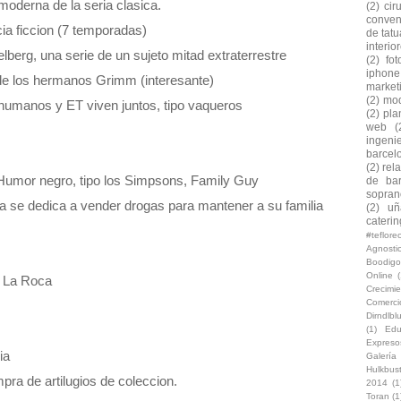
 moderna de la seria clasica.
(2)
cir
conven
ia ficcion (7 temporadas)
de tatu
interio
berg, una serie de un sujeto mitad extraterrestre
(2)
fo
iphone
de los hermanos Grimm (interesante)
market
(2)
mod
humanos y ET viven juntos, tipo vaqueros
(2)
pla
web
(
ingeni
barcel
(2)
rel
umor negro, tipo los Simpsons, Family Guy
de bar
soprano
se dedica a vender drogas para mantener a su familia
(2)
uñ
caterin
#teflor
Agnosti
Boodigo
Online
(
 La Roca
Crecimi
Comerc
Dirndlb
(1)
Edu
Expreso
ia
Galería
Hulkbus
pra de artilugios de coleccion.
2014
(1
Toran
(1