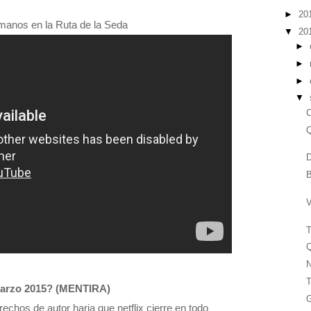
►
20
manos en la Ruta de la Seda
▼
20
►
►
►
▼
Q
D
B
V
T
Q
N
 Marzo 2015? (MENTIRA)
G
rechos de autor haria que netflix cierre en todo