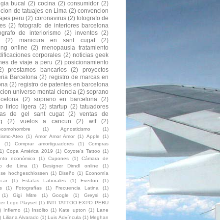
ugia bucal
(2)
cocina
(2)
consumidor
(2)
cion de tatuajes en Lima
(2)
convencion
ajes peru
(2)
coronavirus
(2)
fotografo de
res
(2)
fotografo de interiores barcelona
tografo de interiorismo
(2)
inventos
(2)
(2)
manicura en sant cugat
(2)
ing online
(2)
menopausia tratamiento
ificaciones corporales
(2)
noticias geek
nes de viaje a peru
(2)
posicionamiento
2)
prestamos bancarios
(2)
proyectos
eria Barcelona
(2)
registro de marcas en
ona
(2)
registro de patentes en barcelona
acion universo mental ciencia
(2)
soprano
celona
(2)
soprano en barcelona
(2)
 lirico ligera
(2)
startup
(2)
tatuadores
as de gel sant cugat
(2)
ventas de
g
(2)
vuelos a cancun
(2)
wtf
(2)
eocomohombre
(1)
Agnosticismo
(1)
cismo-Ateo
(1)
Amor Amor Amor
(1)
Apple
(1)
(1)
Comprar amortiguadores
(1)
Compras
1)
Copa América 2019
(1)
Coyote's Tattoo
(1)
ento económico
(1)
Cupones
(1)
Cámara de
io de Lima
(1)
Designer Dirndl online
(1)
luse hochgeschlossen
(1)
Diseño
(1)
Economía
car
(1)
Estafas Laborales
(1)
Everton
(1)
s
(1)
Fotografías
(1)
Frecuencia Latina
(1)
(1)
Gigi Mitre
(1)
Google
(1)
Greysi
(1)
ter Lego Playset
(1)
INTI TATTOO EXPO PERU
)
Infierno
(1)
Insólito
(1)
Kate upton
(1)
Lane
)
Liliana Alvarado
(1)
Luis Advíncula
(1)
Meghan