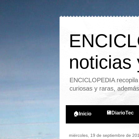
ENCICLO
noticias
ENCICLOPEDIA recopila l
curiosas y raras, ademá
💾DiarioTec
🏠Inicio
miércoles, 19 de septiembre de 20