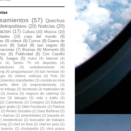
etas
samientos
(57)
Quechua
Metropolitano
(20)
Noticias
(20)
acion
(17)
Cultura
(10)
Música
(10)
idades
(10)
copa del mundo
(9)
las
(9)
videos
(9)
Cursos
(8)
Guerra de
exos
(8)
Salud
(8)
taxi seguro
(8)
raciones
(7)
Bromas
(6)
Momento
(6)
ctos
(6)
Publicidad
(6)
Ciro Castillo
(5)
Juegos
(5)
Autos
(4)
Internet
(4)
s
(4)
Series TV
(4)
deportes
(4)
ndedores
(4)
entretenimiento
(4)
ing
(4)
programacion
(4)
taxi remisse
(4)
ogia
(4)
videos. noticias
(4)
Foto
(3)
cimientos importantes
(3)
comida en lima
iseño Web
(3)
emprendimiento
(3)
ar trabajo
(3)
facebook
(3)
materiales de
(3)
musica
(3)
negocio de catering
(3)
mos
(3)
tatuajes
(3)
vida y estilo
(3)
(2)
Calenturas
(2)
Colegios
(2)
Estudios
gos gratis
(2)
Odio Facebook
(2)
Patricia
(2)
Redes Sociales
(2)
Sara Bañeras
(2)
n marcas
(2)
amenidades
(2)
basada en
2)
bioidenticas
(2)
buscador de trabajos
ering
(2)
chef en lima
(2)
chef en peru
(2)
s buenos
(2)
cholopedia
(2)
chris prana