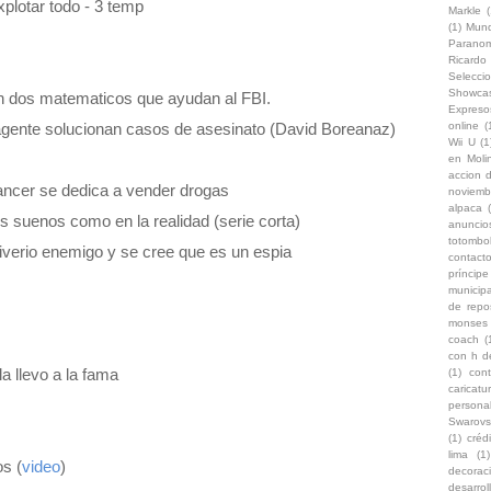
plotar todo - 3 temp
Markle
(
(1)
Mun
Paranom
Ricard
Selecci
Showca
 dos matematicos que ayudan al FBI.
Expreso
agente solucionan casos de asesinato (David Boreanaz)
online
(
Wii U
(1
en Moli
accion d
ancer se dedica a vender drogas
noviemb
alpaca
s suenos como en la realidad (serie corta)
anuncio
totombo
iverio enemigo y se cree que es un espia
contacto
príncip
municipa
de repo
monses
coach
(
con h d
a llevo a la fama
(1)
con
caricat
persona
Swarovs
(1)
créd
lima
(1)
s (
video
)
decoraci
desarro