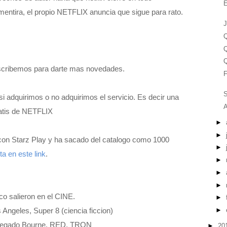
E
entira, el propio NETFLIX anuncia que sigue para rato.
J
Q
Q
Q
scribemos para darte mas novedades.
F
 si adquirimos o no adquirimos el servicio. Es decir una
A
gratis de NETFLIX
►
►
 con Starz Play y ha sacado del catalogo como 1000
►
ta en este link
.
►
►
►
co salieron en el CINE.
►
s Angeles, Super 8 (ciencia ficcion)
►
l Legado Bourne, RED, TRON
►
20