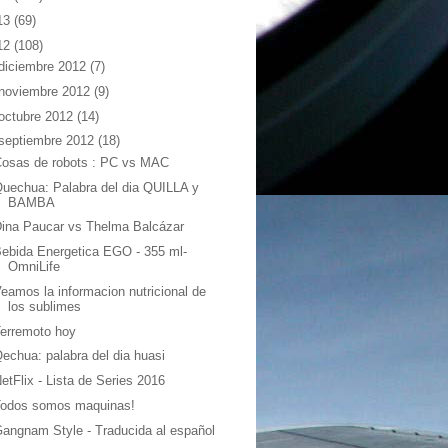
13
(69)
12
(108)
diciembre 2012
(7)
noviembre 2012
(9)
octubre 2012
(14)
septiembre 2012
(18)
Cosas de robots : PC vs MAC
uechua: Palabra del dia QUILLA y
BAMBA
ina Paucar vs Thelma Balcázar
ebida Energetica EGO - 355 ml-
OmniLife
eamos la informacion nutricional de
los sublimes
erremoto hoy
echua: palabra del dia huasi
etFlix - Lista de Series 2016
Todos somos maquinas!
angnam Style - Traducida al español