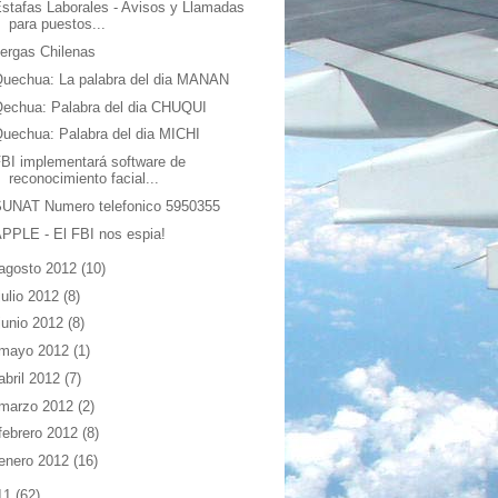
stafas Laborales - Avisos y Llamadas
para puestos...
ergas Chilenas
uechua: La palabra del dia MANAN
echua: Palabra del dia CHUQUI
uechua: Palabra del dia MICHI
BI implementará software de
reconocimiento facial...
SUNAT Numero telefonico 5950355
PPLE - El FBI nos espia!
agosto 2012
(10)
julio 2012
(8)
junio 2012
(8)
mayo 2012
(1)
abril 2012
(7)
marzo 2012
(2)
febrero 2012
(8)
enero 2012
(16)
11
(62)