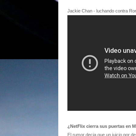
Jackie Chan - luchando contra Ro
¿NetFlix cierra sus puertas en
El rumor decia que un juicio por de