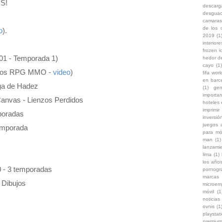
S!
descarg
desgua
camaras
de los 
o
).
2019
(1
interiore
frozen i
01 - Temporada 1)
hedor d
cayo
(1)
uegos RPG MMO -
video
)
fifa wor
en barc
ga de Hadez
(1)
gen
importa
Canvas - Lienzos Perdidos
hoteles
imprimir
mporadas
inversi
juegos 
temporada
para mó
man
(1)
lanzami
lima
(1)
los años
0 - 3 temporadas
pornogr
marcas
 Dibujos
microem
móvil
(1
noticias 
ovnis
(1
playstat
premium