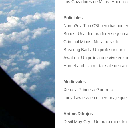
Los Cazadores de Mitos: Hacen ex
Policiales
Numb3rs: Tipo CSI pero basado en
Bones: Una doctora forense y un 
Criminal Minds: No la he visto
Breaking Bads: Un profesor con c
Awaken
:
Un policía que vive en su
HomeLand: Un militar sale de caut
Medievales
Xena la Princesa Guerrera
Lucy Lawless en el personaje que l
Anime/Dibujos:
Devil May Cry - Un mata monstruo