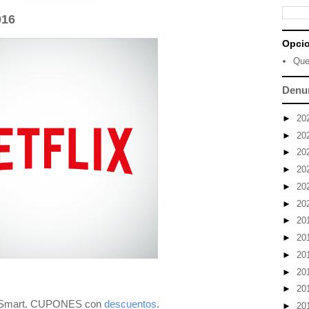
016
Opci
Que
Denu
►
20
►
20
►
20
►
20
►
20
►
20
►
20
►
20
►
20
►
20
►
20
Smart. CUPONES con
descuentos
.
►
20