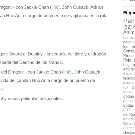
Dragon: - con Jackie Chan (
link
), John Cusack, Adrian
Etiqu
tán Huo An a cargo de un puesto de vigilancia en la ruta
Pen
(32)
Anim
curios
pelicu
los S
Conspi
on: Sword of Destiny - la secuela del tigre y el dragón
Produ
Rojo
spada del Destino de los tiranos.
Lugare
empre
a del Dragon: - con Jackie Chan (
link
), John Cusack,
market
tecnol
 vida del capitán Huo An a cargo de un puesto de
aconte
(3)
d
da.
encontr
oficina
 y varias películas adicionales.
presta
Bodas
(2)
Jue
del Rio
amazo
Web
(
(2)
cat
chiste