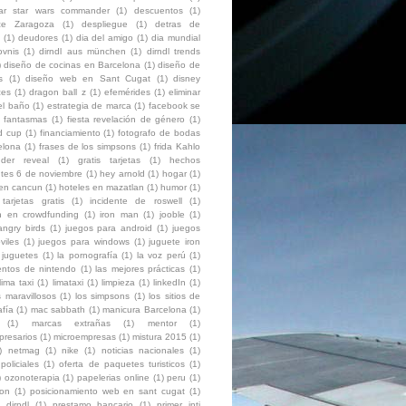
ar star wars commander
(1)
descuentos
(1)
ce Zaragoza
(1)
despliegue
(1)
detras de
(1)
deudores
(1)
dia del amigo
(1)
dia mundial
ovnis
(1)
dirndl aus münchen
(1)
dirndl trends
)
diseño de cocinas en Barcelona
(1)
diseño de
s
(1)
diseño web en Sant Cugat
(1)
disney
ces
(1)
dragon ball z
(1)
efemérides
(1)
eliminar
el baño
(1)
estrategia de marca
(1)
facebook se
fantasmas
(1)
fiesta revelación de género
(1)
ld cup
(1)
financiamiento
(1)
fotografo de bodas
elona
(1)
frases de los simpsons
(1)
frida Kahlo
der reveal
(1)
gratis tarjetas
(1)
hechos
ntes 6 de noviembre
(1)
hey arnold
(1)
hogar
(1)
 en cancun
(1)
hoteles en mazatlan
(1)
humor
(1)
 tarjetas gratis
(1)
incidente de roswell
(1)
ón en crowdfunding
(1)
iron man
(1)
jooble
(1)
angry birds
(1)
juegos para android
(1)
juegos
viles
(1)
juegos para windows
(1)
juguete iron
juguetes
(1)
la pornografía
(1)
la voz perú
(1)
entos de nintendo
(1)
las mejores prácticas
(1)
lima taxi
(1)
limataxi
(1)
limpieza
(1)
linkedIn
(1)
 maravillosos
(1)
los simpsons
(1)
los sitios de
afía
(1)
mac sabbath
(1)
manicura Barcelona
(1)
(1)
marcas extrañas
(1)
mentor
(1)
presarios
(1)
microempresas
(1)
mistura 2015
(1)
)
netmag
(1)
nike
(1)
noticias nacionales
(1)
policiales
(1)
oferta de paquetes turisticos
(1)
)
ozonoterapia
(1)
papelerias online
(1)
peru
(1)
ion
(1)
posicionamiento web en sant cugat
(1)
 dirndl
(1)
prestamo bancario
(1)
primer inti