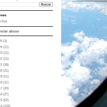
ones
chua
nciar abuso
25
(3)
24
(11)
23
(21)
22
(21)
21
(39)
20
(21)
19
(11)
18
(11)
17
(20)
16
(27)
15
(62)
14
(126)