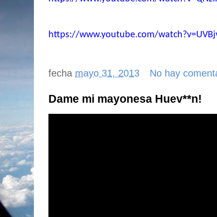
https://www.youtube.com/watch?v=UVBj
fecha
mayo 31, 2013
No hay coment
Dame mi mayonesa Huev**n!