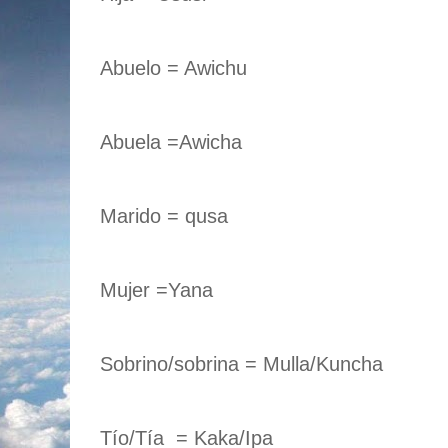
Abuelo = Awichu
Abuela =Awicha
Marido = qusa
Mujer =Yana
Sobrino/sobrina = Mulla/Kuncha
Tío/Tía = Kaka/Ipa