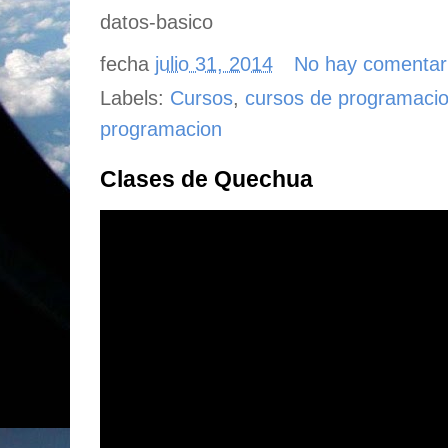
datos-basico
fecha
julio 31, 2014
No hay comentar
Labels:
Cursos
,
cursos de programaci
programacion
Clases de Quechua