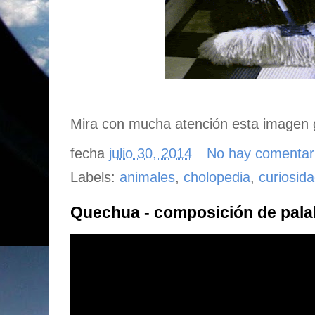
Mira con mucha atención esta imagen gi
fecha
julio 30, 2014
No hay comentar
Labels:
animales
,
cholopedia
,
curiosid
Quechua - composición de pala