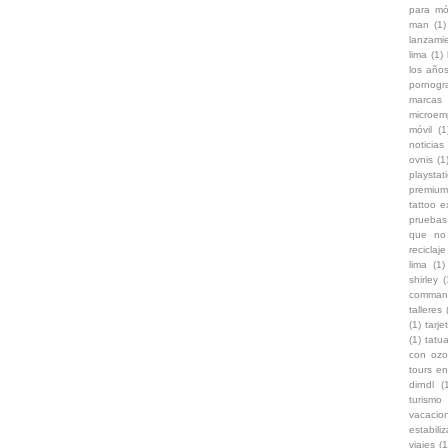
para mó
man
(1)
lanzami
lima
(1)
los años
pornogr
marcas
microem
móvil
(1
noticias 
ovnis
(1
playstat
premium
tattoo 
pruebas
que no 
reciclaje
lima
(1)
shirley
(
comman
talleres
(1)
tarje
(1)
tatu
con oz
tours en
dirndl
(
turismo
vacaci
estabili
viajes
(1