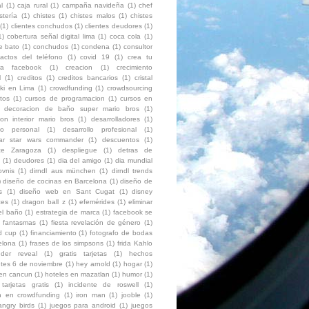
l
(1)
caja rural
(1)
campaña navideña
(1)
chef
stería
(1)
chistes
(1)
chistes malos
(1)
chistes
(1)
clientes conchudos
(1)
clientes deudores
(1)
1)
cobertura señal digital lima
(1)
coca cola
(1)
e bato
(1)
conchudos
(1)
condena
(1)
consultor
tactos del teléfono
(1)
covid 19
(1)
crea tu
ura facebook
(1)
creacion
(1)
crecimiento
l
(1)
creditos
(1)
creditos bancarios
(1)
cristal
ki en Lima
(1)
crowdfunding
(1)
crowdsourcing
itos
(1)
cursos de programacion
(1)
cursos en
decoracion de baño super mario bros
(1)
on interior mario bros
(1)
desarrolladores
(1)
llo personal
(1)
desarrollo profesional
(1)
ar star wars commander
(1)
descuentos
(1)
ce Zaragoza
(1)
despliegue
(1)
detras de
(1)
deudores
(1)
dia del amigo
(1)
dia mundial
ovnis
(1)
dirndl aus münchen
(1)
dirndl trends
)
diseño de cocinas en Barcelona
(1)
diseño de
s
(1)
diseño web en Sant Cugat
(1)
disney
ces
(1)
dragon ball z
(1)
efemérides
(1)
eliminar
el baño
(1)
estrategia de marca
(1)
facebook se
fantasmas
(1)
fiesta revelación de género
(1)
ld cup
(1)
financiamiento
(1)
fotografo de bodas
elona
(1)
frases de los simpsons
(1)
frida Kahlo
der reveal
(1)
gratis tarjetas
(1)
hechos
ntes 6 de noviembre
(1)
hey arnold
(1)
hogar
(1)
 en cancun
(1)
hoteles en mazatlan
(1)
humor
(1)
 tarjetas gratis
(1)
incidente de roswell
(1)
ón en crowdfunding
(1)
iron man
(1)
jooble
(1)
angry birds
(1)
juegos para android
(1)
juegos