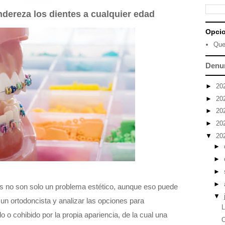
dereza los dientes a cualquier edad
Opci
Que
Denu
►
20
►
20
►
20
►
20
▼
20
►
►
►
►
os no son solo un problema estético, aunque eso puede
▼
a un ortodoncista y analizar las opciones para
L
 o cohibido por la propia apariencia, de la cual una
O