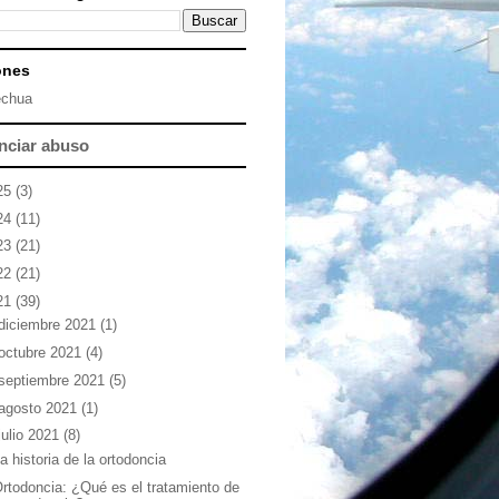
ones
chua
nciar abuso
25
(3)
24
(11)
23
(21)
22
(21)
21
(39)
diciembre 2021
(1)
octubre 2021
(4)
septiembre 2021
(5)
agosto 2021
(1)
julio 2021
(8)
a historia de la ortodoncia
rtodoncia: ¿Qué es el tratamiento de