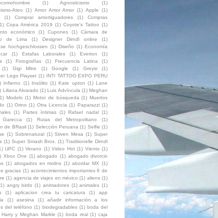
eocomohombre
(1)
Agnosticismo
(1)
cismo-Ateo
(1)
Amor Amor Amor
(1)
Apple
(1)
(1)
Comprar amortiguadores
(1)
Compras
1)
Copa América 2019
(1)
Coyote's Tattoo
(1)
ento económico
(1)
Cupones
(1)
Cámara de
io de Lima
(1)
Designer Dirndl online
(1)
luse hochgeschlossen
(1)
Diseño
(1)
Economía
car
(1)
Estafas Laborales
(1)
Everton
(1)
s
(1)
Fotografías
(1)
Frecuencia Latina
(1)
(1)
Gigi Mitre
(1)
Google
(1)
Greysi
(1)
ter Lego Playset
(1)
INTI TATTOO EXPO PERU
)
Infierno
(1)
Insólito
(1)
Kate upton
(1)
Lane
)
Liliana Alvarado
(1)
Luis Advíncula
(1)
Meghan
1)
Modelo
(1)
Motor de búsqueda
(1)
Muertos
do
(1)
Orino
(1)
Otra Licencia
(1)
Paparazzi
(1)
ales
(1)
Partes íntimas
(1)
Rafael nadal
(1)
o Garecca
(1)
Rutas del Metropolitano
(1)
on de BRasil
(1)
Selección Peruana
(1)
Selfie
(1)
se
(1)
Sobrenatural
(1)
Stiven Mesa
(1)
Super
s
(1)
Super Smash Bros.
(1)
Traditionelle Dirndl
1)
UPC
(1)
Verano
(1)
Video Hot
(1)
Viento
(1)
)
Xbox One
(1)
abogado
(1)
abogado divorcio
ns
(1)
abogados en molins
(1)
abordar MX
(1)
e gracias
(1)
acontecimientos importantes 6 de
re
(1)
agencia de viajes en méxico
(1)
aliens
(1)
(1)
angry birds
(1)
animadores
(1)
animales
(1)
s
(1)
aplicacion crea tu caricatura
(1)
app
la
(1)
asesina
(1)
añadir información a los
s del teléfono
(1)
biodegradables
(1)
boda del
e Harry y Meghan Markle
(1)
boda real
(1)
caja