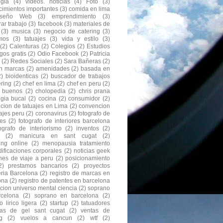
ogia
(4)
videos. noticias
(4)
Foto
(3)
cimientos importantes
(3)
comida en lima
iseño Web
(3)
emprendimiento
(3)
ar trabajo
(3)
facebook
(3)
materiales de
(3)
musica
(3)
negocio de catering
(3)
mos
(3)
tatuajes
(3)
vida y estilo
(3)
(2)
Calenturas
(2)
Colegios
(2)
Estudios
gos gratis
(2)
Odio Facebook
(2)
Patricia
(2)
Redes Sociales
(2)
Sara Bañeras
(2)
n marcas
(2)
amenidades
(2)
basada en
2)
bioidenticas
(2)
buscador de trabajos
ering
(2)
chef en lima
(2)
chef en peru
(2)
s buenos
(2)
cholopedia
(2)
chris prana
ugia bucal
(2)
cocina
(2)
consumidor
(2)
cion de tatuajes en Lima
(2)
convencion
ajes peru
(2)
coronavirus
(2)
fotografo de
res
(2)
fotografo de interiores barcelona
tografo de interiorismo
(2)
inventos
(2)
(2)
manicura en sant cugat
(2)
ing online
(2)
menopausia tratamiento
ificaciones corporales
(2)
noticias geek
nes de viaje a peru
(2)
posicionamiento
2)
prestamos bancarios
(2)
proyectos
eria Barcelona
(2)
registro de marcas en
ona
(2)
registro de patentes en barcelona
acion universo mental ciencia
(2)
soprano
celona
(2)
soprano en barcelona
(2)
 lirico ligera
(2)
startup
(2)
tatuadores
as de gel sant cugat
(2)
ventas de
g
(2)
vuelos a cancun
(2)
wtf
(2)