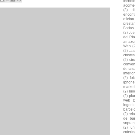
tecnol
aconte
(3)
d
encontr
oficina
presta
Bodas
(2)
Jue
del Rio
amazo
Web
(
(2)
cat
chiste
(2)
cir
conven
de tatu
interio
(2)
fo
iphone
market
(2)
mod
(2)
pla
web
(
ingeni
barcel
(2)
rel
de bar
soprano
(2)
uñ
caterin