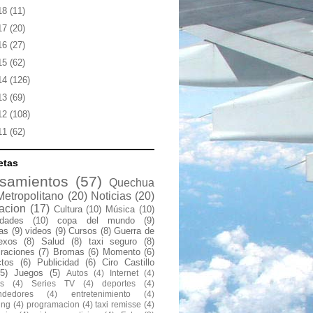
18
(11)
17
(20)
16
(27)
15
(62)
14
(126)
13
(69)
12
(108)
11
(62)
etas
samientos
(57)
Quechua
Metropolitano
(20)
Noticias
(20)
acion
(17)
Cultura
(10)
Música
(10)
idades
(10)
copa del mundo
(9)
las
(9)
videos
(9)
Cursos
(8)
Guerra de
exos
(8)
Salud
(8)
taxi seguro
(8)
raciones
(7)
Bromas
(6)
Momento
(6)
ctos
(6)
Publicidad
(6)
Ciro Castillo
(5)
Juegos
(5)
Autos
(4)
Internet
(4)
s
(4)
Series TV
(4)
deportes
(4)
ndedores
(4)
entretenimiento
(4)
ing
(4)
programacion
(4)
taxi remisse
(4)