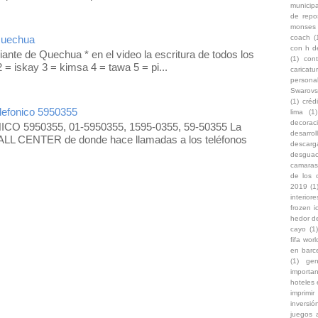
municipa
de repo
monses
coach
(
Quechua
con h d
iante de Quechua * en el video la escritura de todos los
(1)
con
 = iskay 3 = kimsa 4 = tawa 5 = pi...
caricat
persona
Swarovs
(1)
créd
efonico 5950355
lima
(1)
decoraci
O 5950355, 01-5950355, 1595-0355, 59-50355 La
desarro
LL CENTER de donde hace llamadas a los teléfonos
descarg
desgua
camaras
de los 
2019
(1
interiore
frozen i
hedor d
cayo
(1)
fifa wor
en barc
(1)
gen
importa
hoteles
imprimir
inversi
juegos 