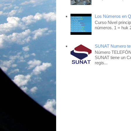
Los Números en 
Curso Nivel princip
números. 1 = huk 2
SUNAT Numero tel
Número TELEFÓNIC
SUNAT tiene un CA
regis...