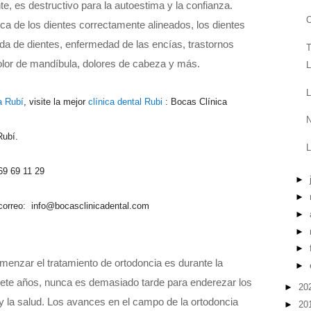
e, es destructivo para la autoestima y la confianza.
O
ca de los dientes correctamente alineados, los dientes
da de dientes, enfermedad de las encías, trastornos
T
dolor de mandíbula, dolores de cabeza y más.
L
L
a Rubí
, visite la mejor
clínica dental Rubi
: Bocas Clínica
N
Rubí.
L
69 69 11 29
►
►
 correo: info@bocasclinicadental.com
►
►
►
nzar el tratamiento de ortodoncia es durante la
►
iete años, nunca es demasiado tarde para enderezar los
►
20
 y la salud. Los avances en el campo de la ortodoncia
►
20