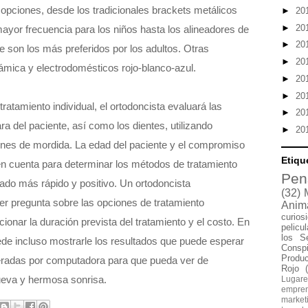
opciones, desde los tradicionales brackets metálicos
►
20
►
20
yor frecuencia para los niños hasta los alineadores de
►
20
ue son los más preferidos por los adultos. Otras
►
20
ámica y electrodomésticos rojo-blanco-azul.
►
20
►
20
ratamiento individual, el ortodoncista evaluará las
►
20
ra del paciente, así como los dientes, utilizando
►
20
iones de mordida. La edad del paciente y el compromiso
Etiqu
en cuenta para determinar los métodos de tratamiento
Pen
ado más rápido y positivo. Un ortodoncista
(32)
r pregunta sobre las opciones de tratamiento
Anim
curios
nar la duración prevista del tratamiento y el costo. En
pelicu
los S
de incluso mostrarle los resultados que puede esperar
Conspi
Produ
radas por computadora para que pueda ver de
Rojo
eva y hermosa sonrisa.
Lugare
empre
market