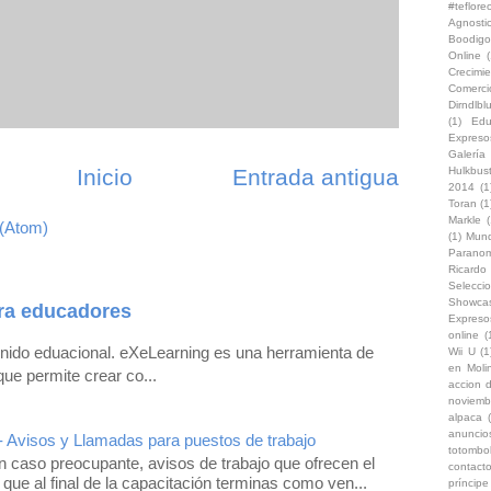
#teflor
Agnosti
Boodigo
Online
(
Crecimi
Comerc
Dirndlb
(1)
Edu
Expreso
Galería
Inicio
Entrada antigua
Hulkbus
2014
(1
Toran
(1
Markle
(
 (Atom)
(1)
Mun
Paranom
Ricard
Selecci
Showca
ra educadores
Expreso
online
(
enido eduacional. eXeLearning es una herramienta de
Wii U
(1
en Moli
que permite crear co...
accion d
noviemb
alpaca
anuncio
- Avisos y Llamadas para puestos de trabajo
totombo
 caso preocupante, avisos de trabajo que ofrecen el
contacto
 que al final de la capacitación terminas como ven...
príncip