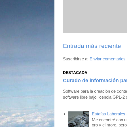
Entrada más reciente
Suscribirse a:
Enviar comentarios
DESTACADA
Curado de información pa
Software para la creación de cont
software libre bajo licencia GPL-2 
Estafas Laborales 
Me encontré con un
oro y el moro, pero