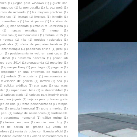
viles
(1)
juegos para windows
(1)
juguete iron
juguetes
(1)
la pornografía
(1)
la voz perú
(1)
entos de nintendo
(1)
las mejores prácticas
(1)
lima taxi
(1)
limataxi
(1)
limpieza
(1)
linkedIn
(1)
 maravillosos
(1)
los simpsons
(1)
los sitios de
afía
(1)
mac sabbath
(1)
manicura Barcelona
(1)
(1)
marcas extrañas
(1)
mentor
(1)
presarios
(1)
microempresas
(1)
mistura 2015
(1)
)
netmag
(1)
nike
(1)
noticias nacionales
(1)
policiales
(1)
oferta de paquetes turisticos
(1)
)
ozonoterapia
(1)
papelerias online
(1)
peru
(1)
ion
(1)
posicionamiento web en sant cugat
(1)
 dirndl
(1)
prestamo bancario
(1)
primer inti
expo peru 2014
(1)
propaganda
(1)
prototipo
(1)
(1)
príncipe Harry
(1)
psicología
(1)
págame
(1)
responder en una entrevista de trabajo
(1)
(1)
reducir
(1)
repostería
(1)
restaurantes en
revelacion de genero
(1)
roswell
(1)
seo
(1)
1)
solicitar créditos
(1)
star wars
(1)
star wars
der
(1)
super mario bros
(1)
sustentabilidad
(1)
(1)
tarjetas gratis
(1)
tarjetas para imprimir gratis
tas para joyeria
(1)
tarjetas para pulseras gratis
ajes en lima
(1)
tazas personalizadas
(1)
terapia
ono
(1)
terapia hormonal
(1)
tours a méxico
(1)
 peru
(1)
trabajo de animadores
(1)
traditionelle
1)
tratamiento hormonal
(1)
tráfico online
(1)
(1)
turismo en peru
(1)
un dia como hoy
(1)
ones de accion de gracias
(1)
venta de
zadores
(1)
venta de polos con licencia oficial
(1)
)
videos divertidos
(1)
videos sorprendentes
(1)